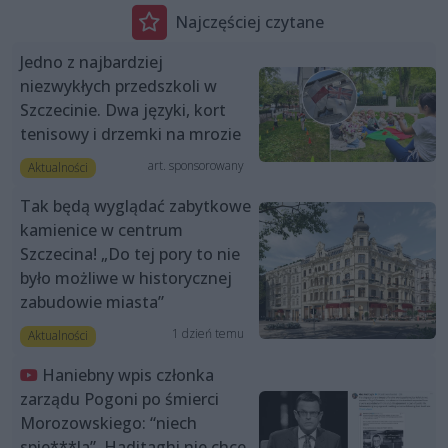
Najczęściej czytane
Jedno z najbardziej
niezwykłych przedszkoli w
Szczecinie. Dwa języki, kort
tenisowy i drzemki na mrozie
art. sponsorowany
Aktualności
Tak będą wyglądać zabytkowe
kamienice w centrum
Szczecina! „Do tej pory to nie
było możliwe w historycznej
zabudowie miasta”
1 dzień temu
Aktualności
Haniebny wpis członka
zarządu Pogoni po śmierci
Morozowskiego: “niech
spie***la”. Haditaghi nie chce