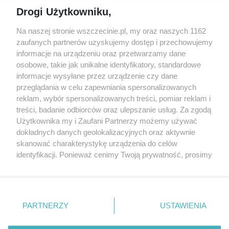
Jarmarki, festyny, pchle
Drogi Użytkowniku,
targi
Redakcja
Wernisaże
Specjalny koncert z okazji
Na naszej stronie wszczecinie.pl, my oraz naszych 1162
20. urodzin portalu
zaufanych partnerów uzyskujemy dostęp i przechowujemy
Więcej
wSzczecinie.pl
informacje na urządzeniu oraz przetwarzamy dane
osobowe, takie jak unikalne identyfikatory, standardowe
Regulamin konkursów
informacje wysyłane przez urządzenie czy dane
śniadaniówka "Hej
przeglądania w celu zapewniania spersonalizowanych
Szczecin! Jest piątek!"
reklam, wybór spersonalizowanych treści, pomiar reklam i
treści, badanie odbiorców oraz ulepszanie usług. Za zgodą
Użytkownika my i Zaufani Partnerzy możemy używać
dokładnych danych geolokalizacyjnych oraz aktywnie
Partnerzy
skanować charakterystykę urządzenia do celów
Praca Szczecin
identyfikacji. Ponieważ cenimy Twoją prywatność, prosimy
o zgodę na korzystanie z tych technologii poprzez
the:protocol
kliknięcie „Akceptuję”. Zgoda jest dobrowolna i zawsze
POZASzczecin.pl
możesz ją zmienić/wycofać klikając przycisk ustawień
prywatności znajdujący się w lewym dolnym rogu strony
PARTNERZY
USTAWIENIA
. Niektóre rodzaje przetwarzania danych nie wymagają
zgody użytkownika, ale masz prawo sprzeciwić się
© 2026 wSzczecinie.pl