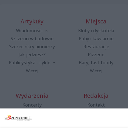
Artykuły
Miejsca
Wiadomości
Kluby i dyskoteki
Szczecin w budowie
Puby i kawiarnie
Szczecińscy pionierzy
Restauracje
Jak jedziesz?
Pizzerie
Publicystyka - cykle
Bary, fast foody
Więcej
Więcej
Wydarzenia
Redakcja
Koncerty
Kontakt
Warsztaty
Regulamin i polityka
prywatności
Spacery i oprowadzania
Reklama