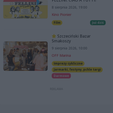
FELLINI: CIAO A TUTTI!”
8 sierpnia 2026, 19:00
Kino Pionier
Film
Już dziś
Szczeciński Bazar
Smakoszy
9 sierpnia 2026, 10:00
OFF Marina
Imprezy cykliczne
Jarmarki, festyny, pchle targi
Darmowe