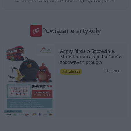
Formularz jest chroniony dzięki reCAPTCHA od Google:
Prywatność
|
Warunki
.
Powiązane artykuły
Angry Birds w Szczecinie.
Mnóstwo atrakcji dla fanów
zabawnych ptaków
10 lat temu
Aktualności