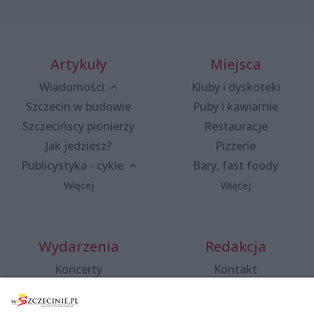
Artykuły
Miejsca
Wiadomości
Kluby i dyskoteki
Szczecin w budowie
Puby i kawiarnie
Szczecińscy pionierzy
Restauracje
Jak jedziesz?
Pizzerie
Publicystyka - cykle
Bary, fast foody
Więcej
Więcej
Wydarzenia
Redakcja
Koncerty
Kontakt
Warsztaty
Regulamin i polityka
prywatności
Spacery i oprowadzania