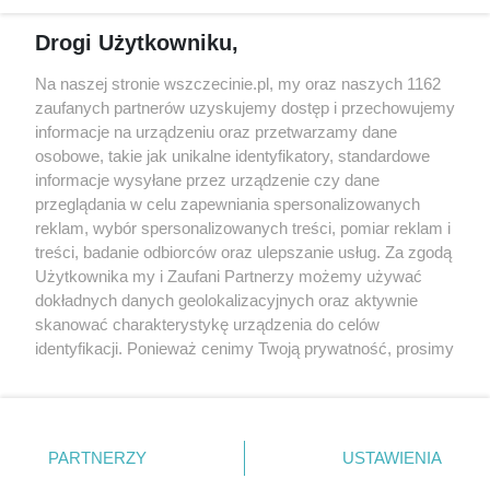
Reklama
Jarmarki, festyny, pchle
Drogi Użytkowniku,
targi
Redakcja
Wernisaże
Specjalny koncert z okazji
Na naszej stronie wszczecinie.pl, my oraz naszych 1162
20. urodzin portalu
zaufanych partnerów uzyskujemy dostęp i przechowujemy
Więcej
wSzczecinie.pl
informacje na urządzeniu oraz przetwarzamy dane
osobowe, takie jak unikalne identyfikatory, standardowe
Regulamin konkursów
informacje wysyłane przez urządzenie czy dane
śniadaniówka "Hej
przeglądania w celu zapewniania spersonalizowanych
Szczecin! Jest piątek!"
reklam, wybór spersonalizowanych treści, pomiar reklam i
treści, badanie odbiorców oraz ulepszanie usług. Za zgodą
Użytkownika my i Zaufani Partnerzy możemy używać
dokładnych danych geolokalizacyjnych oraz aktywnie
Partnerzy
skanować charakterystykę urządzenia do celów
Praca Szczecin
identyfikacji. Ponieważ cenimy Twoją prywatność, prosimy
o zgodę na korzystanie z tych technologii poprzez
the:protocol
kliknięcie „Akceptuję”. Zgoda jest dobrowolna i zawsze
POZASzczecin.pl
możesz ją zmienić/wycofać klikając przycisk ustawień
prywatności znajdujący się w lewym dolnym rogu strony
PARTNERZY
USTAWIENIA
. Niektóre rodzaje przetwarzania danych nie wymagają