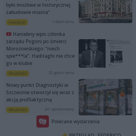
było możliwe w historycznej
zabudowie miasta”
1 dzień temu
Inwestycje
Haniebny wpis członka
zarządu Pogoni po śmierci
Morozowskiego: “niech
spie***la”. Haditaghi nie chce
go w klubie
20 godzin temu
Aktualności
Nowy punkt Diagnostyki w
Szczecinie otworzył się wraz z
akcją profilaktyczną
art. sponsorowany
Aktualności
Polecane wydarzenia
PRZEGLĄD „FEDERICO