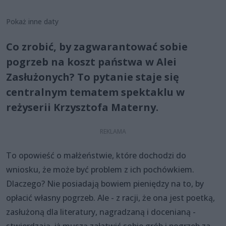
Pokaż inne daty
Co zrobić, by zagwarantować sobie
pogrzeb na koszt państwa w Alei
Zasłużonych? To pytanie staje się
centralnym tematem spektaklu w
reżyserii Krzysztofa Materny.
To opowieść o małżeństwie, które dochodzi do
wniosku, że może być problem z ich pochówkiem.
Dlaczego? Nie posiadają bowiem pieniędzy na to, by
opłacić własny pogrzeb. Ale - z racji, że ona jest poetką,
zasłużoną dla literatury, nagradzaną i docenianą -
stwierdzają, iż muszą załatwić sobie grób i pogrzeb za