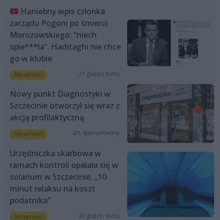
Haniebny wpis członka
zarządu Pogoni po śmierci
Morozowskiego: “niech
spie***la”. Haditaghi nie chce
go w klubie
21 godzin temu
Aktualności
Nowy punkt Diagnostyki w
Szczecinie otworzył się wraz z
akcją profilaktyczną
art. sponsorowany
Aktualności
Urzędniczka skarbowa w
ramach kontroli opalała się w
solarium w Szczecinie. „10
minut relaksu na koszt
podatnika”
20 godzin temu
Aktualności