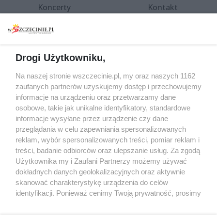
Koncerty
Kontakt
Warsztaty
Regulamin i polityka
prywatności
Spacery i oprowadzania
Reklama
Jarmarki, festyny, pchle
Drogi Użytkowniku,
targi
Redakcja
Wernisaże
Specjalny koncert z okazji
Na naszej stronie wszczecinie.pl, my oraz naszych 1162
20. urodzin portalu
zaufanych partnerów uzyskujemy dostęp i przechowujemy
Więcej
wSzczecinie.pl
informacje na urządzeniu oraz przetwarzamy dane
osobowe, takie jak unikalne identyfikatory, standardowe
Regulamin konkursów
informacje wysyłane przez urządzenie czy dane
śniadaniówka "Hej
przeglądania w celu zapewniania spersonalizowanych
Szczecin! Jest piątek!"
reklam, wybór spersonalizowanych treści, pomiar reklam i
treści, badanie odbiorców oraz ulepszanie usług. Za zgodą
Użytkownika my i Zaufani Partnerzy możemy używać
dokładnych danych geolokalizacyjnych oraz aktywnie
Partnerzy
skanować charakterystykę urządzenia do celów
Praca Szczecin
identyfikacji. Ponieważ cenimy Twoją prywatność, prosimy
o zgodę na korzystanie z tych technologii poprzez
the:protocol
kliknięcie „Akceptuję”. Zgoda jest dobrowolna i zawsze