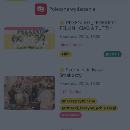
Polecane wydarzenia
PRZEGLĄD „FEDERICO
FELLINI: CIAO A TUTTI!”
8 sierpnia 2026, 19:00
Kino Pionier
Film
Już dziś
Szczeciński Bazar
Smakoszy
9 sierpnia 2026, 10:00
OFF Marina
Imprezy cykliczne
Jarmarki, festyny, pchle targi
Darmowe