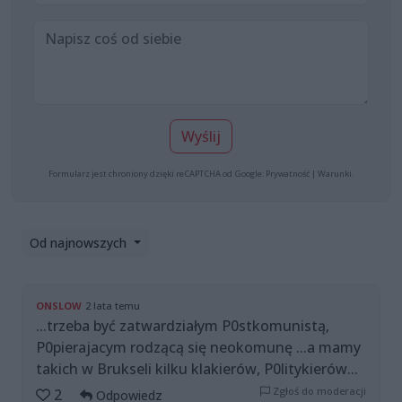
Wyślij
Formularz jest chroniony dzięki reCAPTCHA od Google:
Prywatność
|
Warunki
.
Od najnowszych
ONSLOW
2 lata temu
...trzeba być zatwardziałym P0stkomunistą,
P0pierajacym rodzącą się neokomunę ...a mamy
takich w Brukseli kilku klakierów, P0litykierów...
Zgłoś do moderacji
2
Odpowiedz