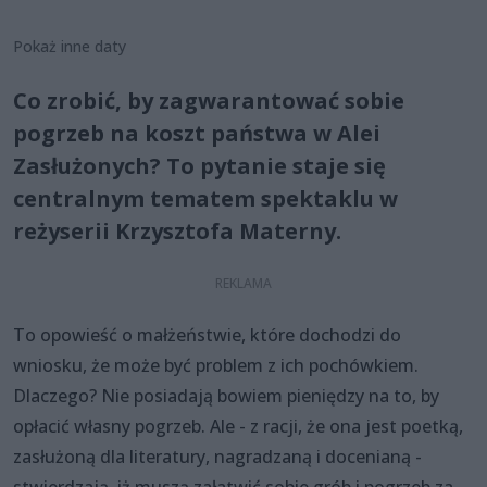
Pokaż inne daty
Co zrobić, by zagwarantować sobie
pogrzeb na koszt państwa w Alei
Zasłużonych? To pytanie staje się
centralnym tematem spektaklu w
reżyserii Krzysztofa Materny.
To opowieść o małżeństwie, które dochodzi do
wniosku, że może być problem z ich pochówkiem.
Dlaczego? Nie posiadają bowiem pieniędzy na to, by
opłacić własny pogrzeb. Ale - z racji, że ona jest poetką,
zasłużoną dla literatury, nagradzaną i docenianą -
stwierdzają, iż muszą załatwić sobie grób i pogrzeb za