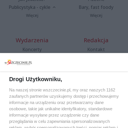
Publicystyka - cykle
Bary, fast foody
Więcej
Więcej
Wydarzenia
Redakcja
Koncerty
Kontakt
Warsztaty
Regulamin i polityka
prywatności
Spacery i oprowadzania
Reklama
Jarmarki, festyny, pchle
Drogi Użytkowniku,
targi
Redakcja
Wernisaże
Specjalny koncert z okazji
Na naszej stronie wszczecinie.pl, my oraz naszych 1162
20. urodzin portalu
zaufanych partnerów uzyskujemy dostęp i przechowujemy
Więcej
wSzczecinie.pl
informacje na urządzeniu oraz przetwarzamy dane
osobowe, takie jak unikalne identyfikatory, standardowe
Regulamin konkursów
informacje wysyłane przez urządzenie czy dane
śniadaniówka "Hej
przeglądania w celu zapewniania spersonalizowanych
Szczecin! Jest piątek!"
reklam, wybór spersonalizowanych treści, pomiar reklam i