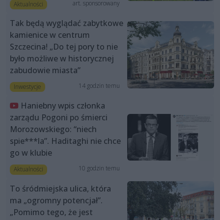
art. sponsorowany
Aktualności
Tak będą wyglądać zabytkowe
kamienice w centrum
Szczecina! „Do tej pory to nie
było możliwe w historycznej
zabudowie miasta”
14 godzin temu
Inwestycje
Haniebny wpis członka
zarządu Pogoni po śmierci
Morozowskiego: “niech
spie***la”. Haditaghi nie chce
go w klubie
10 godzin temu
Aktualności
To śródmiejska ulica, która
ma „ogromny potencjał”.
„Pomimo tego, że jest