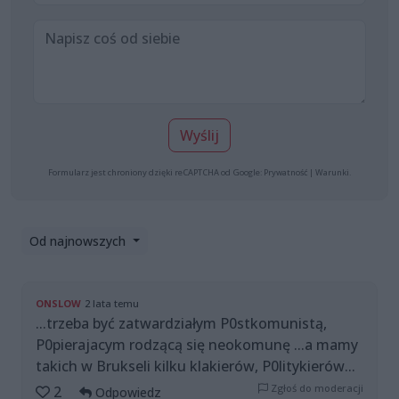
Wyślij
Formularz jest chroniony dzięki reCAPTCHA od Google:
Prywatność
|
Warunki
.
Od najnowszych
ONSLOW
2 lata temu
...trzeba być zatwardziałym P0stkomunistą,
P0pierajacym rodzącą się neokomunę ...a mamy
takich w Brukseli kilku klakierów, P0litykierów...
Zgłoś do moderacji
2
Odpowiedz