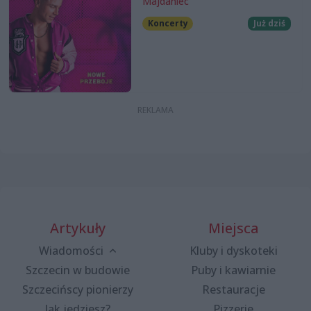
Majdaniec
Koncerty
Już dziś
Artykuły
Miejsca
Wiadomości
Kluby i dyskoteki
Szczecin w budowie
Puby i kawiarnie
Szczecińscy pionierzy
Restauracje
Jak jedziesz?
Pizzerie