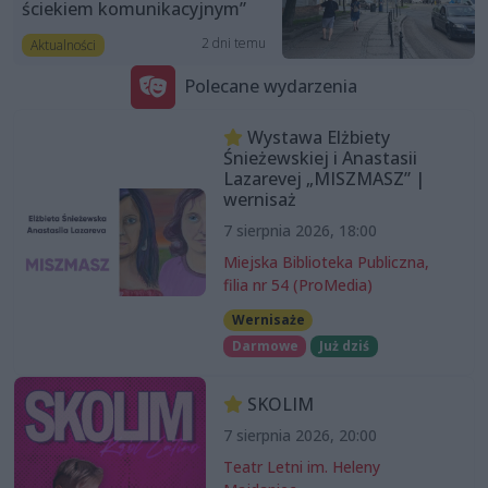
ściekiem komunikacyjnym”
2 dni temu
Aktualności
Polecane wydarzenia
Wystawa Elżbiety
Śnieżewskiej i Anastasii
Lazarevej „MISZMASZ” |
wernisaż
7 sierpnia 2026, 18:00
Miejska Biblioteka Publiczna,
filia nr 54 (ProMedia)
Wernisaże
Darmowe
Już dziś
SKOLIM
7 sierpnia 2026, 20:00
Teatr Letni im. Heleny