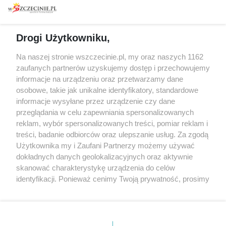
prywatności
Spacery i oprowadzania
Reklama
Jarmarki, festyny, pchle
Drogi Użytkowniku,
targi
Redakcja
Wernisaże
Specjalny koncert z okazji
Na naszej stronie wszczecinie.pl, my oraz naszych 1162
20. urodzin portalu
zaufanych partnerów uzyskujemy dostęp i przechowujemy
Więcej
wSzczecinie.pl
informacje na urządzeniu oraz przetwarzamy dane
osobowe, takie jak unikalne identyfikatory, standardowe
Regulamin konkursów
informacje wysyłane przez urządzenie czy dane
śniadaniówka "Hej
przeglądania w celu zapewniania spersonalizowanych
Szczecin! Jest piątek!"
reklam, wybór spersonalizowanych treści, pomiar reklam i
treści, badanie odbiorców oraz ulepszanie usług. Za zgodą
Użytkownika my i Zaufani Partnerzy możemy używać
dokładnych danych geolokalizacyjnych oraz aktywnie
Partnerzy
skanować charakterystykę urządzenia do celów
Praca Szczecin
identyfikacji. Ponieważ cenimy Twoją prywatność, prosimy
o zgodę na korzystanie z tych technologii poprzez
the:protocol
kliknięcie „Akceptuję”. Zgoda jest dobrowolna i zawsze
POZASzczecin.pl
możesz ją zmienić/wycofać klikając przycisk ustawień
prywatności znajdujący się w lewym dolnym rogu strony