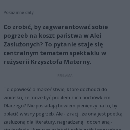
Pokaż inne daty
Co zrobić, by zagwarantować sobie
pogrzeb na koszt państwa w Alei
Zasłużonych? To pytanie staje się
centralnym tematem spektaklu w
reżyserii Krzysztofa Materny.
To opowieść o małżeństwie, które dochodzi do
wniosku, że może być problem z ich pochówkiem.
Dlaczego? Nie posiadają bowiem pieniędzy na to, by
opłacić własny pogrzeb. Ale - z racji, że ona jest poetką,
zasłużoną dla literatury, nagradzaną i docenianą -
stwierdzają, iż muszą załatwić sobie grób i pogrzeb za