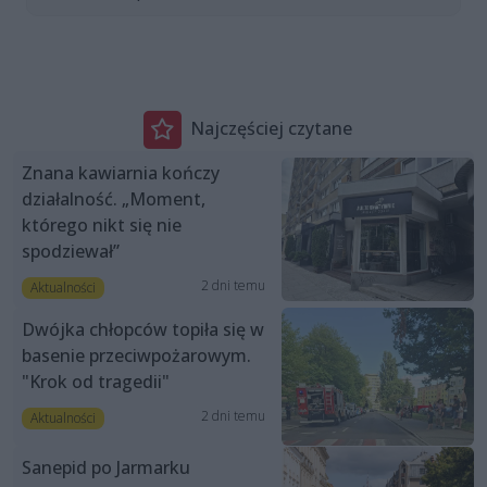
Najczęściej czytane
Znana kawiarnia kończy
działalność. „Moment,
którego nikt się nie
spodziewał”
2 dni temu
Aktualności
Dwójka chłopców topiła się w
basenie przeciwpożarowym.
"Krok od tragedii"
2 dni temu
Aktualności
Sanepid po Jarmarku