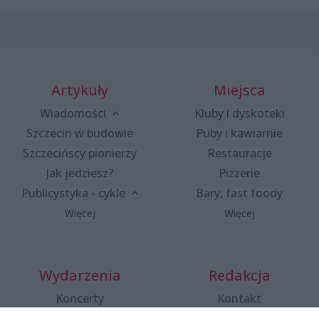
Artykuły
Miejsca
Wiadomości
Kluby i dyskoteki
Szczecin w budowie
Puby i kawiarnie
Szczecińscy pionierzy
Restauracje
Jak jedziesz?
Pizzerie
Publicystyka - cykle
Bary, fast foody
Więcej
Więcej
Wydarzenia
Redakcja
Koncerty
Kontakt
Warsztaty
Regulamin i polityka