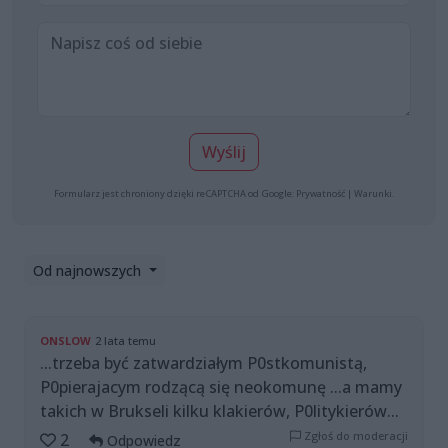
Wyślij
Formularz jest chroniony dzięki reCAPTCHA od Google:
Prywatność
|
Warunki
.
Od najnowszych
ONSLOW
2 lata temu
...trzeba być zatwardziałym P0stkomunistą,
P0pierajacym rodzącą się neokomunę ...a mamy
takich w Brukseli kilku klakierów, P0litykierów...
Zgłoś do moderacji
2
Odpowiedz