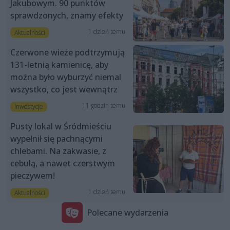
Jakubowym. 90 punktów
sprawdzonych, znamy efekty
1 dzień temu
Aktualności
Czerwone wieże podtrzymują
131-letnią kamienicę, aby
można było wyburzyć niemal
wszystko, co jest wewnątrz
11 godzin temu
Inwestycje
Pusty lokal w Śródmieściu
wypełnił się pachnącymi
chlebami. Na zakwasie, z
cebulą, a nawet czerstwym
pieczywem!
1 dzień temu
Aktualności
Polecane wydarzenia