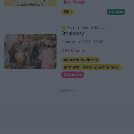
Kino Pionier
Film
Już dziś
Szczeciński Bazar
Smakoszy
9 sierpnia 2026, 10:00
OFF Marina
Imprezy cykliczne
Jarmarki, festyny, pchle targi
Darmowe