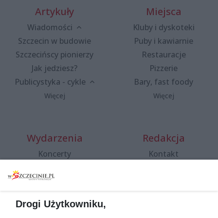
Artykuły
Miejsca
Wiadomości
Kluby i dyskoteki
Szczecin w budowie
Puby i kawiarnie
Szczecińscy pionierzy
Restauracje
Jak jedziesz?
Pizzerie
Publicystyka - cykle
Bary, fast foody
Więcej
Więcej
Wydarzenia
Redakcja
Koncerty
Kontakt
Warsztaty
Regulamin i polityka
prywatności
Spacery i oprowadzania
Reklama
Jarmarki, festyny, pchle
Drogi Użytkowniku,
targi
Redakcja