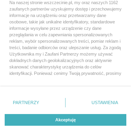
Wernisaże
Specjalny koncert z okazji
Na naszej stronie wszczecinie.pl, my oraz naszych 1162
20. urodzin portalu
zaufanych partnerów uzyskujemy dostęp i przechowujemy
Więcej
wSzczecinie.pl
informacje na urządzeniu oraz przetwarzamy dane
osobowe, takie jak unikalne identyfikatory, standardowe
Regulamin konkursów
informacje wysyłane przez urządzenie czy dane
śniadaniówka "Hej
przeglądania w celu zapewniania spersonalizowanych
Szczecin! Jest piątek!"
reklam, wybór spersonalizowanych treści, pomiar reklam i
treści, badanie odbiorców oraz ulepszanie usług. Za zgodą
Użytkownika my i Zaufani Partnerzy możemy używać
dokładnych danych geolokalizacyjnych oraz aktywnie
Partnerzy
skanować charakterystykę urządzenia do celów
Praca Szczecin
identyfikacji. Ponieważ cenimy Twoją prywatność, prosimy
o zgodę na korzystanie z tych technologii poprzez
the:protocol
kliknięcie „Akceptuję”. Zgoda jest dobrowolna i zawsze
POZASzczecin.pl
możesz ją zmienić/wycofać klikając przycisk ustawień
prywatności znajdujący się w lewym dolnym rogu strony
PARTNERZY
USTAWIENIA
. Niektóre rodzaje przetwarzania danych nie wymagają
zgody użytkownika, ale masz prawo sprzeciwić się
© 2026 wSzczecinie.pl
takiemu przetwarzaniu. Preferencje będą miały
Akceptuję
Created by GOD
zastosowania tylko na tej witrynie.