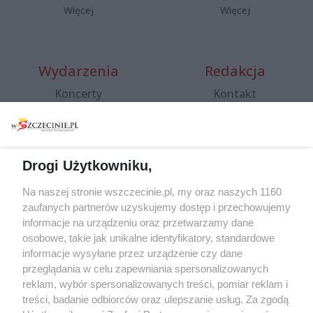
Więcej
Więcej
Wydarzenia
Redakcja
Koncerty
Kontakt
Warsztaty
Regulamin i polityka
prywatności
Spacery i oprowadzania
Reklama
Jarmarki, festyny, pchle
Drogi Użytkowniku,
targi
Redakcja
Wernisaże
Specjalny koncert z okazji
Na naszej stronie wszczecinie.pl, my oraz naszych 1160
20. urodzin portalu
zaufanych partnerów uzyskujemy dostęp i przechowujemy
Więcej
wSzczecinie.pl
informacje na urządzeniu oraz przetwarzamy dane
osobowe, takie jak unikalne identyfikatory, standardowe
Regulamin konkursów
informacje wysyłane przez urządzenie czy dane
śniadaniówka "Hej
przeglądania w celu zapewniania spersonalizowanych
Szczecin! Jest piątek!"
reklam, wybór spersonalizowanych treści, pomiar reklam i
treści, badanie odbiorców oraz ulepszanie usług. Za zgodą