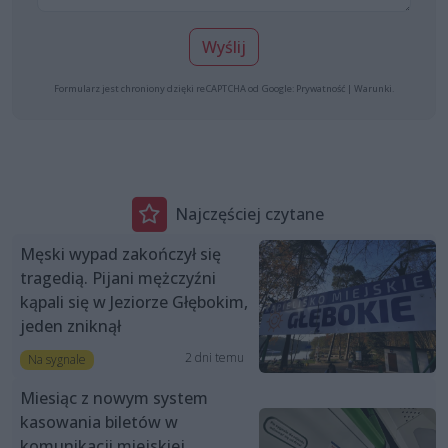
Wyślij
Formularz jest chroniony dzięki reCAPTCHA od Google:
Prywatność
|
Warunki
.
Najczęściej czytane
Męski wypad zakończył się
tragedią. Pijani mężczyźni
kąpali się w Jeziorze Głębokim,
jeden zniknął
2 dni temu
Na sygnale
Miesiąc z nowym system
kasowania biletów w
komunikacji miejskiej.