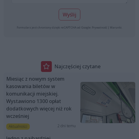
Wyślij
Formularz jest chroniony dzięki reCAPTCHA od Google:
Prywatność
|
Warunki
.
Najczęściej czytane
Miesiąc z nowym system
kasowania biletów w
komunikacji miejskiej.
Wystawiono 1300 opłat
dodatkowych więcej niż rok
wcześniej
2 dni temu
Aktualności
Jedno z najbardziej