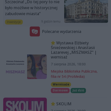
Szczecina! „Do tej pory to nie
było możliwe w historycznej
zabudowie miasta”
9 godzin temu
Inwestycje
Polecane wydarzenia
Wystawa Elżbiety
Śnieżewskiej i Anastasii
Lazarevej „MISZMASZ” |
wernisaż
7 sierpnia 2026, 18:00
Miejska Biblioteka Publiczna,
filia nr 54 (ProMedia)
Wernisaże
Darmowe
Już dziś
SKOLIM
7 sierpnia 2026, 20:00