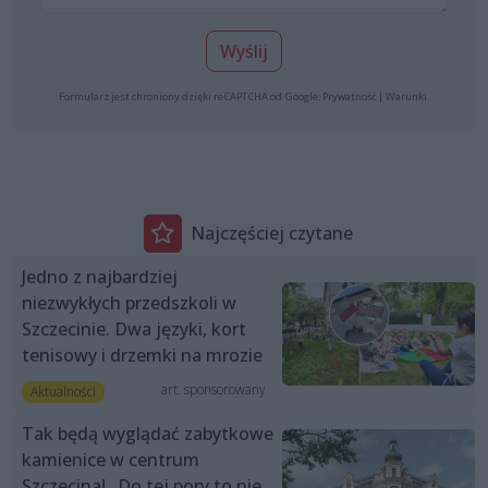
Wyślij
Formularz jest chroniony dzięki reCAPTCHA od Google:
Prywatność
|
Warunki
.
Najczęściej czytane
Jedno z najbardziej
niezwykłych przedszkoli w
Szczecinie. Dwa języki, kort
tenisowy i drzemki na mrozie
art. sponsorowany
Aktualności
Tak będą wyglądać zabytkowe
kamienice w centrum
Szczecina! „Do tej pory to nie