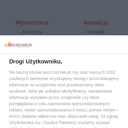
Wydarzenia
Redakcja
Koncerty
Kontakt
Warsztaty
Regulamin i polityka
prywatności
Spacery i oprowadzania
Reklama
Jarmarki, festyny, pchle
Drogi Użytkowniku,
targi
Redakcja
Wernisaże
Specjalny koncert z okazji
Na naszej stronie wszczecinie.pl, my oraz naszych 1162
20. urodzin portalu
zaufanych partnerów uzyskujemy dostęp i przechowujemy
Więcej
wSzczecinie.pl
informacje na urządzeniu oraz przetwarzamy dane
osobowe, takie jak unikalne identyfikatory, standardowe
Regulamin konkursów
informacje wysyłane przez urządzenie czy dane
śniadaniówka "Hej
przeglądania w celu zapewniania spersonalizowanych
Szczecin! Jest piątek!"
reklam, wybór spersonalizowanych treści, pomiar reklam i
treści, badanie odbiorców oraz ulepszanie usług. Za zgodą
Użytkownika my i Zaufani Partnerzy możemy używać