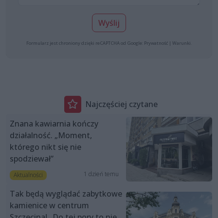
Wyślij
Formularz jest chroniony dzięki reCAPTCHA od Google:
Prywatność
|
Warunki
.
Najczęściej czytane
Znana kawiarnia kończy
działalność. „Moment,
którego nikt się nie
spodziewał”
1 dzień temu
Aktualności
Tak będą wyglądać zabytkowe
kamienice w centrum
Szczecina! „Do tej pory to nie