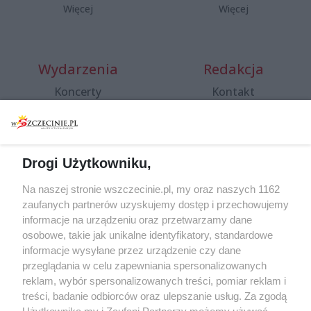
Więcej
Więcej
Wydarzenia
Redakcja
Koncerty
Kontakt
Warsztaty
Regulamin i polityka
prywatności
Spacery i oprowadzania
Reklama
Jarmarki, festyny, pchle
Drogi Użytkowniku,
targi
Redakcja
Wernisaże
Specjalny koncert z okazji
Na naszej stronie wszczecinie.pl, my oraz naszych 1162
20. urodzin portalu
zaufanych partnerów uzyskujemy dostęp i przechowujemy
Więcej
wSzczecinie.pl
informacje na urządzeniu oraz przetwarzamy dane
osobowe, takie jak unikalne identyfikatory, standardowe
Regulamin konkursów
informacje wysyłane przez urządzenie czy dane
śniadaniówka "Hej
przeglądania w celu zapewniania spersonalizowanych
Szczecin! Jest piątek!"
reklam, wybór spersonalizowanych treści, pomiar reklam i
treści, badanie odbiorców oraz ulepszanie usług. Za zgodą