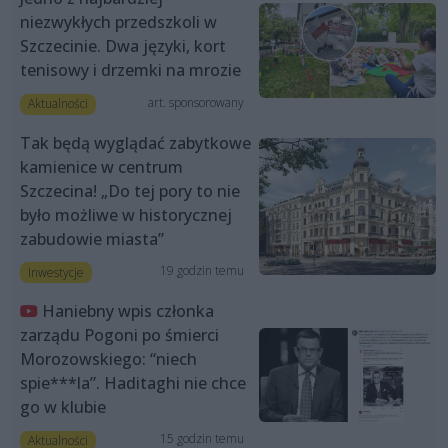
niezwykłych przedszkoli w
Szczecinie. Dwa języki, kort
tenisowy i drzemki na mrozie
art. sponsorowany
Aktualności
Tak będą wyglądać zabytkowe
kamienice w centrum
Szczecina! „Do tej pory to nie
było możliwe w historycznej
zabudowie miasta”
19 godzin temu
Inwestycje
Haniebny wpis członka
zarządu Pogoni po śmierci
Morozowskiego: “niech
spie***la”. Haditaghi nie chce
go w klubie
15 godzin temu
Aktualności