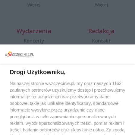
Więcej
Więcej
Wydarzenia
Redakcja
Koncerty
Kontakt
Warsztaty
Regulamin i polityka
prywatności
Spacery i oprowadzania
Reklama
Jarmarki, festyny, pchle
Drogi Użytkowniku,
targi
Redakcja
Wernisaże
Specjalny koncert z okazji
Na naszej stronie wszczecinie.pl, my oraz naszych 1162
20. urodzin portalu
zaufanych partnerów uzyskujemy dostęp i przechowujemy
Więcej
wSzczecinie.pl
informacje na urządzeniu oraz przetwarzamy dane
osobowe, takie jak unikalne identyfikatory, standardowe
Regulamin konkursów
informacje wysyłane przez urządzenie czy dane
śniadaniówka "Hej
przeglądania w celu zapewniania spersonalizowanych
Szczecin! Jest piątek!"
reklam, wybór spersonalizowanych treści, pomiar reklam i
treści, badanie odbiorców oraz ulepszanie usług. Za zgodą