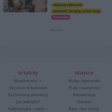
Imprezy cykliczne
Jarmarki, festyny, pchle targi
Darmowe
Artykuły
Miejsca
Wiadomości
Kluby i dyskoteki
Szczecin w budowie
Puby i kawiarnie
Szczecińscy pionierzy
Restauracje
Jak jedziesz?
Pizzerie
Publicystyka - cykle
Bary, fast foody