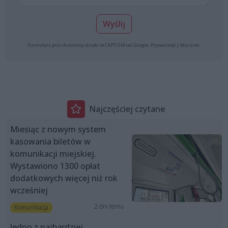
Wyślij
Formularz jest chroniony dzięki reCAPTCHA od Google:
Prywatność
|
Warunki
.
Najczęściej czytane
Miesiąc z nowym system
kasowania biletów w
komunikacji miejskiej.
Wystawiono 1300 opłat
dodatkowych więcej niż rok
wcześniej
2 dni temu
Komunikacja
Jedno z najbardziej