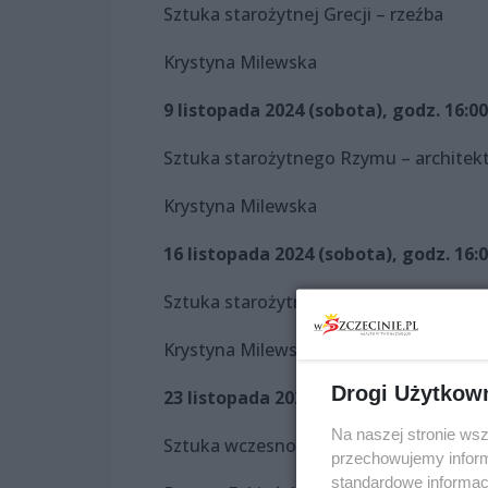
Sztuka starożytnej Grecji – rzeźba
Krystyna Milewska
9 listopada 2024 (sobota), godz. 16:00
Sztuka starożytnego Rzymu – architek
Krystyna Milewska
16 listopada 2024 (sobota), godz. 16:
Sztuka starożytnego Rzymu – rzeźba
Krystyna Milewska
Drogi Użytkow
23 listopada 2024 (sobota), godz. 16:
Na naszej stronie ws
Sztuka wczesnochrześcijańska i bizant
przechowujemy informa
standardowe informac