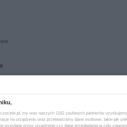
tura
00
niku,
00
zczecinie.pl, my oraz naszych 1162 zaufanych partnerów uzyskujemy
yjska
cje na urządzeniu oraz przetwarzamy dane osobowe, takie jak unika
je wysyłane przez urządzenie czy dane przeglądania w celu zapewn