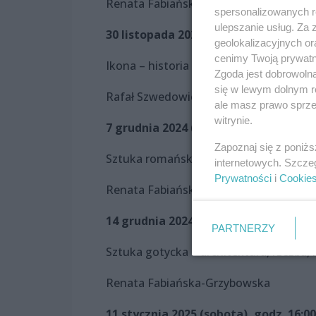
Renata Fabiańska-Grzybowska
spersonalizowanych re
ulepszanie usług. Za
30 listopada 2024 (sobota), godz. 16:
geolokalizacyjnych or
cenimy Twoją prywatno
Ikona – historia malarstwa
Zgoda jest dobrowoln
się w lewym dolnym r
Rafał Szwedowicz
ale masz prawo sprzec
witrynie.
7 grudnia 2024 (sobota), godz. 16:00
Zapoznaj się z poniż
Sztuka romańska – architektura, rzeźb
internetowych. Szcze
Prywatności
i
Cookie
Renata Fabiańska-Grzybowska
14 grudnia 2024 (sobota), godz. 16:00
PARTNERZY
Sztuka gotycka – architektura, rzeźba,
Renata Fabiańska-Grzybowska
11 stycznia 2025 (sobota), godz. 16:00