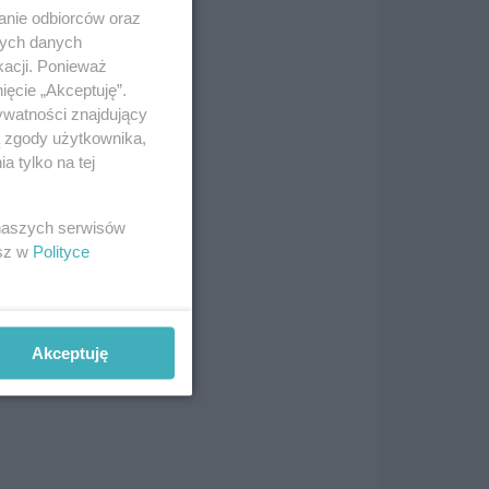
anie odbiorców oraz
nych danych
kacji. Ponieważ
ięcie „Akceptuję”.
ywatności znajdujący
ą zgody użytkownika,
 tylko na tej
 naszych serwisów
esz w
Polityce
Akceptuję