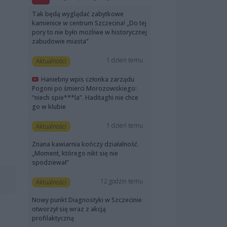
Tak będą wyglądać zabytkowe
kamienice w centrum Szczecina! „Do tej
pory to nie było możliwe w historycznej
zabudowie miasta”
1 dzień temu
Aktualności
Haniebny wpis członka zarządu
Pogoni po śmierci Morozowskiego:
“niech spie***la”. Haditaghi nie chce
go w klubie
1 dzień temu
Aktualności
Znana kawiarnia kończy działalność.
„Moment, którego nikt się nie
spodziewał”
12 godzin temu
Aktualności
Nowy punkt Diagnostyki w Szczecinie
otworzył się wraz z akcją
profilaktyczną