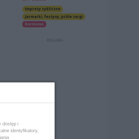
Imprezy cykliczne
Jarmarki, festyny, pchle targi
Darmowe
 dostęp i
lne identyfikatory,
iania