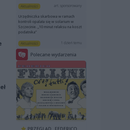
art. sponsorowany
Aktualności
Urzędniczka skarbowa w ramach
kontroli opalała się w solarium w
Szczecinie. „10 minut relaksu na koszt
podatnika”
e
1 dzień temu
Aktualności
Polecane wydarzenia
eł
PRZEGLĄD „FEDERICO