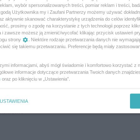
klam, wybór spersonalizowanych treści, pomiar reklam i treści, bad
 zgodą Użytkownika my i Zaufani Partnerzy możemy używać dokład
00
az aktywnie skanować charakterystykę urządzenia do celów identyfi
ść, prosimy o zgodę na korzystanie z tych technologii poprzez klikn
a i zawsze możesz ją zmienić/wycofać klikając przycisk ustawień pr
ogu strony
. Niektóre rodzaje przetwarzania danych nie wymagaj
iwić się takiemu przetwarzaniu. Preferencje będą miały zastosowania
szymi informacjami, abyś mógł świadomie i komfortowo korzystać z
a, malarstwo
gółowe informacje dotyczące przetwarzania Twoich danych znajdzi
s
oraz po kliknięciu w „Ustawienia”.
USTAWIENIA
 malarstwo