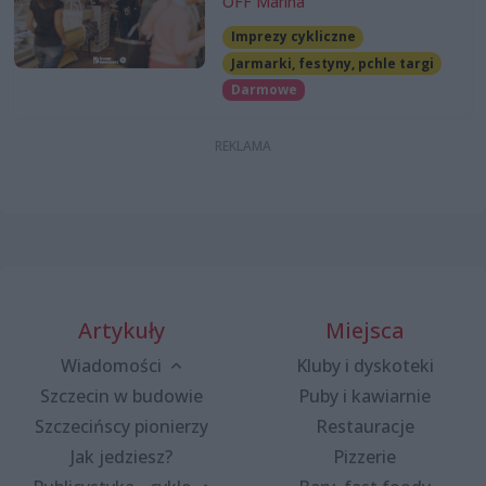
OFF Marina
Imprezy cykliczne
Jarmarki, festyny, pchle targi
Darmowe
Artykuły
Miejsca
Wiadomości
Kluby i dyskoteki
Szczecin w budowie
Puby i kawiarnie
Szczecińscy pionierzy
Restauracje
Jak jedziesz?
Pizzerie