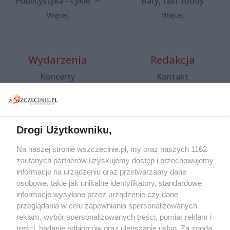
Publicystyka - cykle
Bary, fast foody
Więcej
Więcej
Wydarzenia
Redakcja
Koncerty
Kontakt
Warsztaty
Regulamin i polityka
prywatności
Spacery i oprowadzania
Reklama
Jarmarki, festyny, pchle
Drogi Użytkowniku,
targi
Redakcja
Wernisaże
Specjalny koncert z okazji
Na naszej stronie wszczecinie.pl, my oraz naszych 1162
20. urodzin portalu
zaufanych partnerów uzyskujemy dostęp i przechowujemy
Więcej
wSzczecinie.pl
informacje na urządzeniu oraz przetwarzamy dane
osobowe, takie jak unikalne identyfikatory, standardowe
Regulamin konkursów
informacje wysyłane przez urządzenie czy dane
śniadaniówka "Hej
przeglądania w celu zapewniania spersonalizowanych
Szczecin! Jest piątek!"
reklam, wybór spersonalizowanych treści, pomiar reklam i
treści, badanie odbiorców oraz ulepszanie usług. Za zgodą