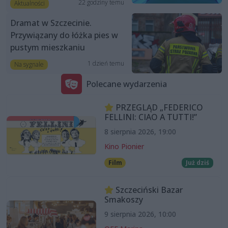
22 godziny temu
Aktualności
Dramat w Szczecinie.
Przywiązany do łóżka pies w
pustym mieszkaniu
1 dzień temu
Na sygnale
Polecane wydarzenia
PRZEGLĄD „FEDERICO
FELLINI: CIAO A TUTTI!”
8 sierpnia 2026, 19:00
Kino Pionier
Film
Już dziś
Szczeciński Bazar
Smakoszy
9 sierpnia 2026, 10:00