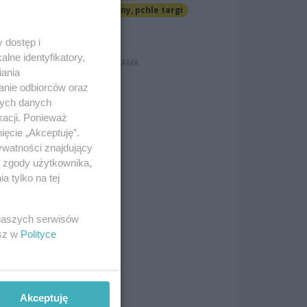
ród
Jarmarki, festyny, pchle targi
Darmowe
 dostęp i
lne identyfikatory,
iania
anie odbiorców oraz
nych danych
kacji. Ponieważ
ięcie „Akceptuję”.
ywatności znajdujący
ą zgody użytkownika,
 tylko na tej
 naszych serwisów
esz w
Polityce
Akceptuję