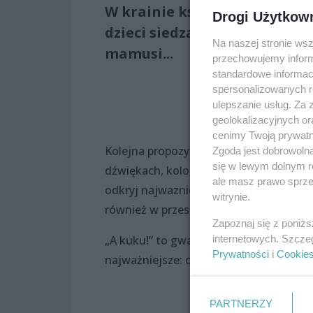
W krainie kształtów i dźwię
Drogi Użytkow
dzieci siedzących na sali wr
Na naszej stronie ws
mamusi...
przechowujemy informa
standardowe informac
spersonalizowanych re
ulepszanie usług. Za
geolokalizacyjnych or
cenimy Twoją prywatno
Kolejna propozycja dla najnajów, czyli
Zgoda jest dobrowoln
się w lewym dolnym r
dźwiękach, kolorach i kształtach. Wybi
ale masz prawo sprzec
odkryj najwazniejsze słowo na świecie!
witrynie.
również w przestrzeń pozytywnych emo
Zapoznaj się z poniż
internetowych. Szcze
„A kuku!” to gwarancja wspaniałego spę
Prywatności
i
Cookie
najważniejsze: o rodzinie i byciu razem.
PARTNERZY