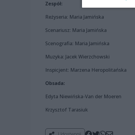
Zespół:
Reżyseria: Maria Jamińska
Scenariusz: Maria Jamińska
Scenografia: Maria Jamińska
Muzyka: Jacek Wierzchowski
Inspicjent: Marzena Heropolitańska
Obsada:
Edyta Niewińska-Van der Moeren
Krzysztof Tarasiuk
Udostępnij