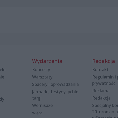
Wydarzenia
Redakcja
eki
Koncerty
Kontakt
nie
Warsztaty
Regulamin i 
prywatności
Spacery i oprowadzania
Reklama
Jarmarki, festyny, pchle
targi
Redakcja
ody
Wernisaże
Specjalny kon
20. urodzin p
Więcej