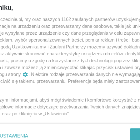
ków wykluwa się z jaja mały krokodylek. Wś
niku,
az z rodzicami on jeden jest maluszkiem bez
zczecinie.pl, my oraz naszych 1162 zaufanych partnerów uzyskujemy
cje na urządzeniu oraz przetwarzamy dane osobowe, takie jak unika
je wysyłane przez urządzenie czy dane przeglądania w celu zapewn
klam, wybór spersonalizowanych treści, pomiar reklam i treści, bad
 zgodą Użytkownika my i Zaufani Partnerzy możemy używać dokład
az aktywnie skanować charakterystykę urządzenia do celów identyfi
ść, prosimy o zgodę na korzystanie z tych technologii poprzez klikn
 najmłdoszych widzów: prosty, urzekający spektakl oparty na
a i zawsze możesz ją zmienić/wycofać klikając przycisk ustawień pr
ogu strony
. Niektóre rodzaje przetwarzania danych nie wymagaj
erz się wraz z dzieckiem na poszukiwanie mamy krokodylka i
iwić się takiemu przetwarzaniu. Preferencje będą miały zastosowania
 Wprowadzisz swoją pociechę nie tylko w świat teatru, lecz
cji rodzinnych.
szymi informacjami, abyś mógł świadomie i komfortowo korzystać z
gółowe informacje dotyczące przetwarzania Twoich danych znajdzi
dzenia wspólnie czasu oraz obejrzenia opowieści o tym, co
s
oraz po kliknięciu w „Ustawienia”.
USTAWIENIA