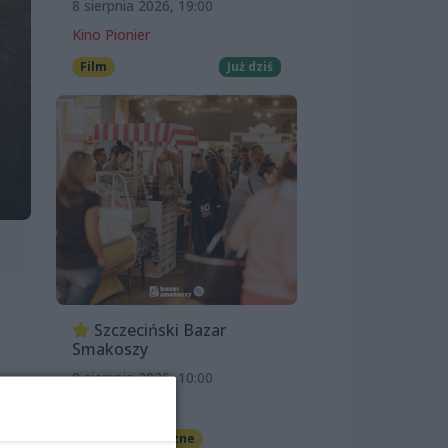
8 sierpnia 2026, 19:00
Kino Pionier
Film
Już dziś
Szczeciński Bazar
Smakoszy
9 sierpnia 2026, 10:00
OFF Marina
Imprezy cykliczne