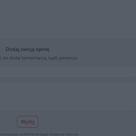
Dodaj swoją opinię
t nie dodał komentarza, bądź pierwszy!
Wyślij
roniony dzięki reCAPTCHA od Google:
Prywatność
|
Warunki
.