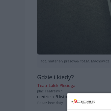
fot. materiały prasowe/ fot.M. Machowicz
Gdzie i kiedy?
Teatr Lalek Pleciuga
plac Teatralny 1
niedziela, 9 listopada 2025, 12:00
Pokaż inne daty