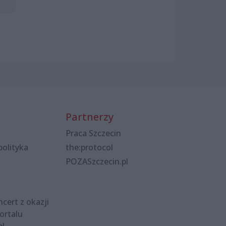
Partnerzy
Praca Szczecin
polityka
the:protocol
POZASzczecin.pl
cert z okazji
ortalu