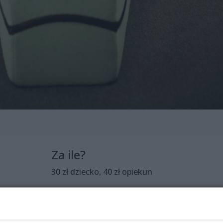
Za ile?
30 zł dziecko, 40 zł opiekun