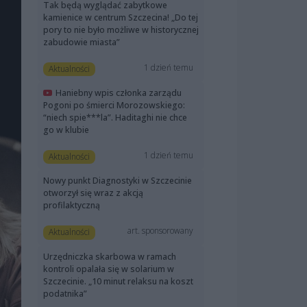
Tak będą wyglądać zabytkowe
kamienice w centrum Szczecina! „Do tej
pory to nie było możliwe w historycznej
zabudowie miasta”
1 dzień temu
Aktualności
Haniebny wpis członka zarządu
Pogoni po śmierci Morozowskiego:
“niech spie***la”. Haditaghi nie chce
go w klubie
1 dzień temu
Aktualności
Nowy punkt Diagnostyki w Szczecinie
otworzył się wraz z akcją
profilaktyczną
art. sponsorowany
Aktualności
Urzędniczka skarbowa w ramach
kontroli opalała się w solarium w
Szczecinie. „10 minut relaksu na koszt
podatnika”