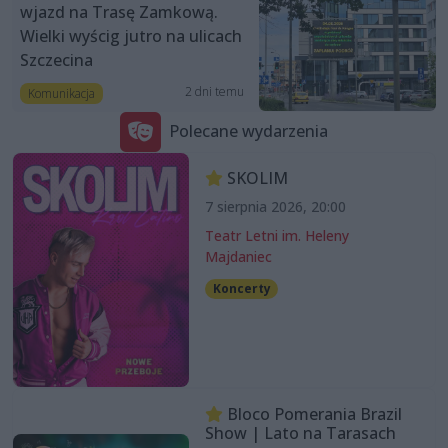
wjazd na Trasę Zamkową.
Wielki wyścig jutro na ulicach
Szczecina
2 dni temu
Komunikacja
Polecane wydarzenia
SKOLIM
7 sierpnia 2026, 20:00
Teatr Letni im. Heleny
Majdaniec
Koncerty
Bloco Pomerania Brazil
Show | Lato na Tarasach