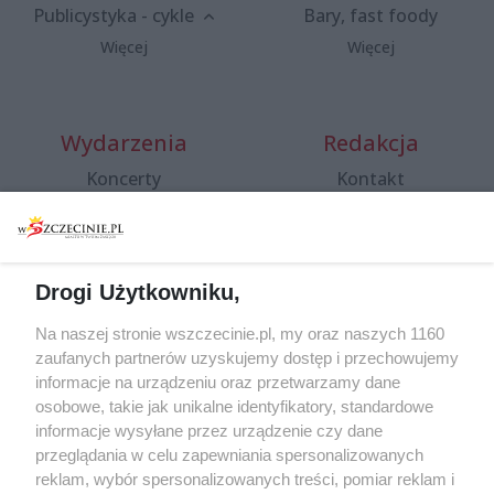
Publicystyka - cykle
Bary, fast foody
Więcej
Więcej
Wydarzenia
Redakcja
Koncerty
Kontakt
Warsztaty
Regulamin i polityka
prywatności
Spacery i oprowadzania
Reklama
Jarmarki, festyny, pchle
Drogi Użytkowniku,
targi
Redakcja
Wernisaże
Specjalny koncert z okazji
Na naszej stronie wszczecinie.pl, my oraz naszych 1160
20. urodzin portalu
zaufanych partnerów uzyskujemy dostęp i przechowujemy
Więcej
wSzczecinie.pl
informacje na urządzeniu oraz przetwarzamy dane
osobowe, takie jak unikalne identyfikatory, standardowe
Regulamin konkursów
informacje wysyłane przez urządzenie czy dane
śniadaniówka "Hej
przeglądania w celu zapewniania spersonalizowanych
Szczecin! Jest piątek!"
reklam, wybór spersonalizowanych treści, pomiar reklam i