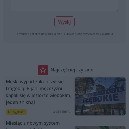
Wyślij
Formularz jest chroniony dzięki reCAPTCHA od Google:
Prywatność
|
Warunki
.
Najczęściej czytane
Męski wypad zakończył się
tragedią. Pijani mężczyźni
kąpali się w Jeziorze Głębokim,
jeden zniknął
2 dni temu
Na sygnale
Miesiąc z nowym system