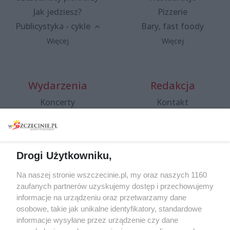
Jak jedziesz?
Pizzerie
Publicystyka - cykle
Bary, fast foody
Więcej
Więcej
Wydarzenia
Redakcja
Koncerty
Kontakt
Warsztaty
Regulamin i polityka
prywatności
Spacery i oprowadzania
Reklama
Jarmarki, festyny, pchle
Drogi Użytkowniku,
targi
Redakcja
Wernisaże
Specjalny koncert z okazji
Na naszej stronie wszczecinie.pl, my oraz naszych 1160
20. urodzin portalu
zaufanych partnerów uzyskujemy dostęp i przechowujemy
Więcej
wSzczecinie.pl
informacje na urządzeniu oraz przetwarzamy dane
osobowe, takie jak unikalne identyfikatory, standardowe
Regulamin konkursów
informacje wysyłane przez urządzenie czy dane
śniadaniówka "Hej