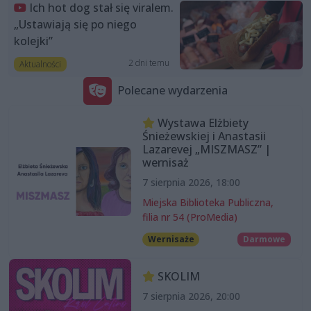
Ich hot dog stał się viralem.
„Ustawiają się po niego
kolejki”
2 dni temu
Aktualności
Polecane wydarzenia
Wystawa Elżbiety
Śnieżewskiej i Anastasii
Lazarevej „MISZMASZ” |
wernisaż
7 sierpnia 2026, 18:00
Miejska Biblioteka Publiczna,
filia nr 54 (ProMedia)
Wernisaże
Darmowe
SKOLIM
7 sierpnia 2026, 20:00