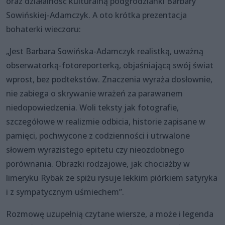
oraz działalność kulturalną podgrodzianki Barbary
Sowińskiej-Adamczyk. A oto krótka prezentacja
bohaterki wieczoru:
„Jest Barbara Sowińska-Adamczyk realistką, uważną
obserwatorką-fotoreporterką, objaśniającą swój świat
wprost, bez podtekstów. Znaczenia wyraża dosłownie,
nie zabiega o skrywanie wrażeń za parawanem
niedopowiedzenia. Woli teksty jak fotografie,
szczegółowe w realizmie odbicia, historie zapisane w
pamięci, pochwycone z codzienności i utrwalone
słowem wyrazistego epitetu czy nieozdobnego
porównania. Obrazki rodzajowe, jak chociażby w
limeryku Rybak ze spiżu rysuje lekkim piórkiem satyryka
i z sympatycznym uśmiechem”.
Rozmowę uzupełnią czytane wiersze, a może i legenda