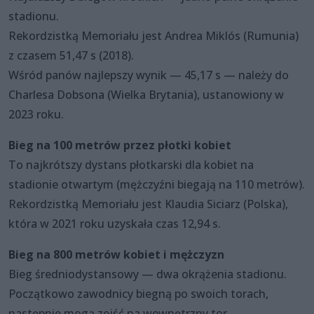
stadionu.
Rekordzistką Memoriału jest Andrea Miklós (Rumunia)
z czasem 51,47 s (2018).
Wśród panów najlepszy wynik — 45,17 s — należy do
Charlesa Dobsona (Wielka Brytania), ustanowiony w
2023 roku.
Bieg na 100 metrów przez płotki kobiet
To najkrótszy dystans płotkarski dla kobiet na
stadionie otwartym (mężczyźni biegają na 110 metrów).
Rekordzistką Memoriału jest Klaudia Siciarz (Polska),
która w 2021 roku uzyskała czas 12,94 s.
Bieg na 800 metrów kobiet i mężczyzn
Bieg średniodystansowy — dwa okrążenia stadionu.
Początkowo zawodnicy biegną po swoich torach,
następnie mogą zejść na wewnętrzny tor.