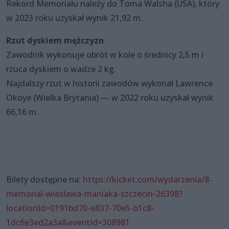
Rekord Memoriału należy do Toma Walsha (USA), który
w 2023 roku uzyskał wynik 21,92 m.
Rzut dyskiem mężczyzn
Zawodnik wykonuje obrót w kole o średnicy 2,5 m i
rzuca dyskiem o wadze 2 kg.
Najdalszy rzut w historii zawodów wykonał Lawrence
Okoye (Wielka Brytania) — w 2022 roku uzyskał wynik
66,16 m.
Bilety dostępne na:
https://kicket.com/wydarzenia/8-
memorial-wieslawa-maniaka-szczecin-26398?
locationId=0191bd70-e837-70e5-b1c8-
1dc6e3ed2a3a&eventId=308981