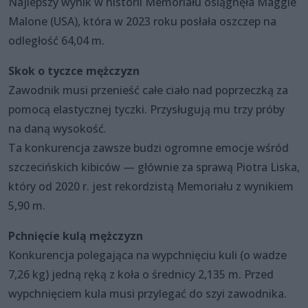
Najlepszy wynik w historii Memoriału osiągnęła Maggie
Malone (USA), która w 2023 roku posłała oszczep na
odległość 64,04 m.
Skok o tyczce mężczyzn
Zawodnik musi przenieść całe ciało nad poprzeczką za
pomocą elastycznej tyczki. Przysługują mu trzy próby
na daną wysokość.
Ta konkurencja zawsze budzi ogromne emocje wśród
szczecińskich kibiców — głównie za sprawą Piotra Liska,
który od 2020 r. jest rekordzistą Memoriału z wynikiem
5,90 m.
Pchnięcie kulą mężczyzn
Konkurencja polegająca na wypchnięciu kuli (o wadze
7,26 kg) jedną ręką z koła o średnicy 2,135 m. Przed
wypchnięciem kula musi przylegać do szyi zawodnika.