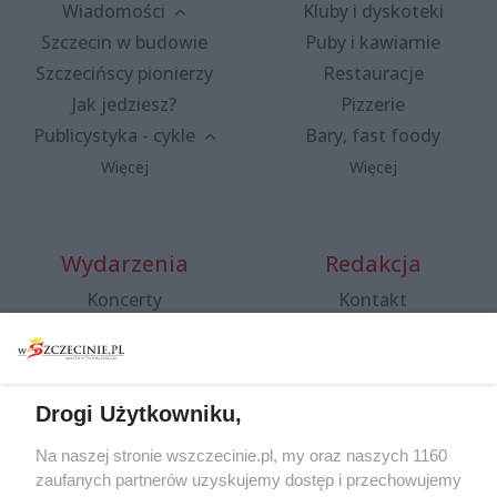
Wiadomości
Kluby i dyskoteki
Szczecin w budowie
Puby i kawiarnie
Szczecińscy pionierzy
Restauracje
Jak jedziesz?
Pizzerie
Publicystyka - cykle
Bary, fast foody
Więcej
Więcej
Wydarzenia
Redakcja
Koncerty
Kontakt
Warsztaty
Regulamin i polityka
prywatności
Spacery i oprowadzania
Reklama
Jarmarki, festyny, pchle
Drogi Użytkowniku,
targi
Redakcja
Wernisaże
Specjalny koncert z okazji
Na naszej stronie wszczecinie.pl, my oraz naszych 1160
20. urodzin portalu
zaufanych partnerów uzyskujemy dostęp i przechowujemy
Więcej