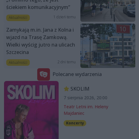
ściekiem komunikacyjnym”
1 dzień temu
Aktualności
Zamykają m.in. Jana z Kolna i
wjazd na Trasę Zamkową.
Wielki wyścig jutro na ulicach
Szczecina
2 dni temu
Aktualności
Polecane wydarzenia
SKOLIM
7 sierpnia 2026, 20:00
Teatr Letni im. Heleny
Majdaniec
Koncerty