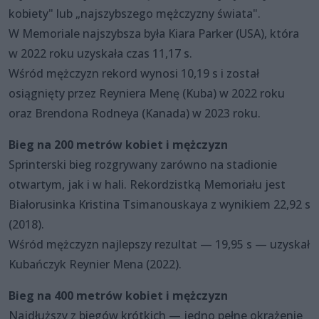
kobiety" lub „najszybszego mężczyzny świata".
W Memoriale najszybsza była Kiara Parker (USA), która
w 2022 roku uzyskała czas 11,17 s.
Wśród mężczyzn rekord wynosi 10,19 s i został
osiągnięty przez Reyniera Menę (Kuba) w 2022 roku
oraz Brendona Rodneya (Kanada) w 2023 roku.
Bieg na 200 metrów kobiet i mężczyzn
Sprinterski bieg rozgrywany zarówno na stadionie
otwartym, jak i w hali. Rekordzistką Memoriału jest
Białorusinka Kristina Tsimanouskaya z wynikiem 22,92 s
(2018).
Wśród mężczyzn najlepszy rezultat — 19,95 s — uzyskał
Kubańczyk Reynier Mena (2022).
Bieg na 400 metrów kobiet i mężczyzn
Najdłuższy z biegów krótkich — jedno pełne okrążenie