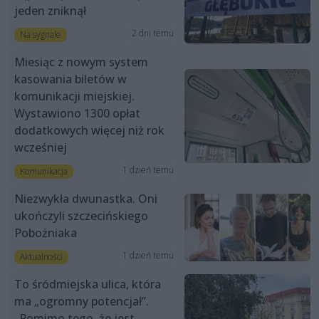
jeden zniknął
2 dni temu
Na sygnale
Miesiąc z nowym system
kasowania biletów w
komunikacji miejskiej.
Wystawiono 1300 opłat
dodatkowych więcej niż rok
wcześniej
1 dzień temu
Komunikacja
Niezwykła dwunastka. Oni
ukończyli szczecińskiego
Pobożniaka
1 dzień temu
Aktualności
To śródmiejska ulica, która
ma „ogromny potencjał”.
„Pomimo tego, że jest