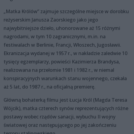
„Matka Królów” zajmuje szczególne miejsce w dorobku
reżyserskim Janusza Zaorskiego jako jego
najwybitniejsze dzieło, uhonorowane aż 15 różnymi
nagrodami, w tym 10 zagranicznymi, m.in. na
festiwalach w Berlinie, Francji, Włoszech, Jugosławii.
Ekranizacja wydanej w 1957 r., w nakładzie zaledwie 10
tysięcy egzemplarzy, powieści Kazimierza Brandysa,
realizowana na przełomie 1981 i 1982 r., w niemal
konspiracyjnych warunkach stanu wojennego, czekała
aż 5 lat, do 1987 r., na oficjalną premierę.
Główną bohaterką filmu jest Łucja Król (Magda Teresa
Wójcik), matka czterech synów reprezentujących różne
postawy wobec rządów sanacji, wybuchu II wojny
światowej oraz następującego po jej zakończeniu
terroru stalinowskiego.