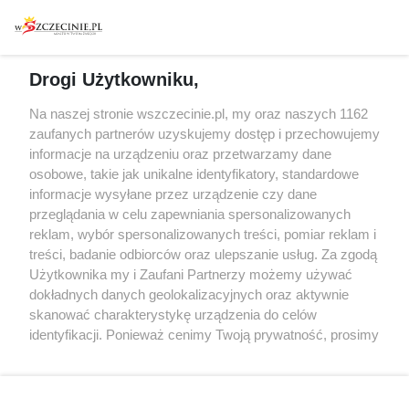
Warsztaty
Regulamin i polityka
prywatności
Spacery i oprowadzania
Reklama
Jarmarki, festyny, pchle
Drogi Użytkowniku,
targi
Redakcja
Wernisaże
Specjalny koncert z okazji
Na naszej stronie wszczecinie.pl, my oraz naszych 1162
20. urodzin portalu
zaufanych partnerów uzyskujemy dostęp i przechowujemy
Więcej
wSzczecinie.pl
informacje na urządzeniu oraz przetwarzamy dane
osobowe, takie jak unikalne identyfikatory, standardowe
Regulamin konkursów
informacje wysyłane przez urządzenie czy dane
śniadaniówka "Hej
przeglądania w celu zapewniania spersonalizowanych
Szczecin! Jest piątek!"
reklam, wybór spersonalizowanych treści, pomiar reklam i
treści, badanie odbiorców oraz ulepszanie usług. Za zgodą
Użytkownika my i Zaufani Partnerzy możemy używać
dokładnych danych geolokalizacyjnych oraz aktywnie
Partnerzy
skanować charakterystykę urządzenia do celów
Praca Szczecin
identyfikacji. Ponieważ cenimy Twoją prywatność, prosimy
o zgodę na korzystanie z tych technologii poprzez
the:protocol
kliknięcie „Akceptuję”. Zgoda jest dobrowolna i zawsze
POZASzczecin.pl
możesz ją zmienić/wycofać klikając przycisk ustawień