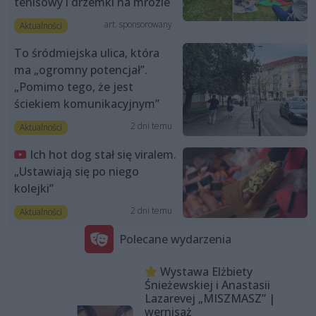
tenisowy i drzemki na mrozie
art. sponsorowany
Aktualności
To śródmiejska ulica, która
ma „ogromny potencjał”.
„Pomimo tego, że jest
ściekiem komunikacyjnym”
2 dni temu
Aktualności
Ich hot dog stał się viralem.
„Ustawiają się po niego
kolejki”
2 dni temu
Aktualności
Polecane wydarzenia
Wystawa Elżbiety
Śnieżewskiej i Anastasii
Lazarevej „MISZMASZ” |
wernisaż