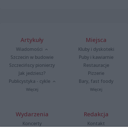
Artykuły
Miejsca
Wiadomości
Kluby i dyskoteki
Szczecin w budowie
Puby i kawiarnie
Szczecińscy pionierzy
Restauracje
Jak jedziesz?
Pizzerie
Publicystyka - cykle
Bary, fast foody
Więcej
Więcej
Wydarzenia
Redakcja
Koncerty
Kontakt