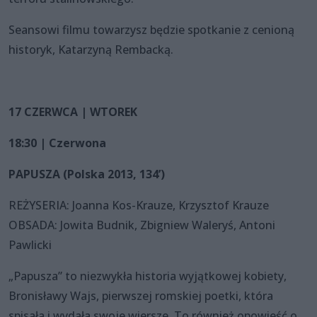
Seansowi filmu towarzysz będzie spotkanie z cenioną
historyk, Katarzyną Rembacką.
17 CZERWCA | WTOREK
18:30 | Czerwona
PAPUSZA (Polska 2013, 134’)
REŻYSERIA: Joanna Kos-Krauze, Krzysztof Krauze
OBSADA: Jowita Budnik, Zbigniew Waleryś, Antoni
Pawlicki
„Papusza” to niezwykła historia wyjątkowej kobiety,
Bronisławy Wajs, pierwszej romskiej poetki, która
spisała i wydała swoje wiersze. To również opowieść o