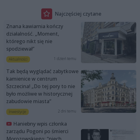
Najczęściej czytane
Znana kawiarnia kończy
działalność. „Moment,
którego nikt się nie
spodziewał”
1 dzień temu
Aktualności
Tak będą wyglądać zabytkowe
kamienice w centrum
Szczecina! „Do tej pory to nie
było możliwe w historycznej
zabudowie miasta”
2 dni temu
Inwestycje
Haniebny wpis członka
zarządu Pogoni po śmierci
Morozowskiego: “niech