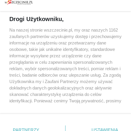
prywatności
Spacery i oprowadzania
Reklama
Jarmarki, festyny, pchle
Drogi Użytkowniku,
targi
Redakcja
Wernisaże
Specjalny koncert z okazji
Na naszej stronie wszczecinie.pl, my oraz naszych 1162
20. urodzin portalu
zaufanych partnerów uzyskujemy dostęp i przechowujemy
Więcej
wSzczecinie.pl
informacje na urządzeniu oraz przetwarzamy dane
osobowe, takie jak unikalne identyfikatory, standardowe
Regulamin konkursów
informacje wysyłane przez urządzenie czy dane
śniadaniówka "Hej
przeglądania w celu zapewniania spersonalizowanych
Szczecin! Jest piątek!"
reklam, wybór spersonalizowanych treści, pomiar reklam i
treści, badanie odbiorców oraz ulepszanie usług. Za zgodą
Użytkownika my i Zaufani Partnerzy możemy używać
dokładnych danych geolokalizacyjnych oraz aktywnie
Partnerzy
skanować charakterystykę urządzenia do celów
Praca Szczecin
identyfikacji. Ponieważ cenimy Twoją prywatność, prosimy
o zgodę na korzystanie z tych technologii poprzez
the:protocol
kliknięcie „Akceptuję”. Zgoda jest dobrowolna i zawsze
POZASzczecin.pl
możesz ją zmienić/wycofać klikając przycisk ustawień
prywatności znajdujący się w lewym dolnym rogu strony
PARTNERZY
USTAWIENIA