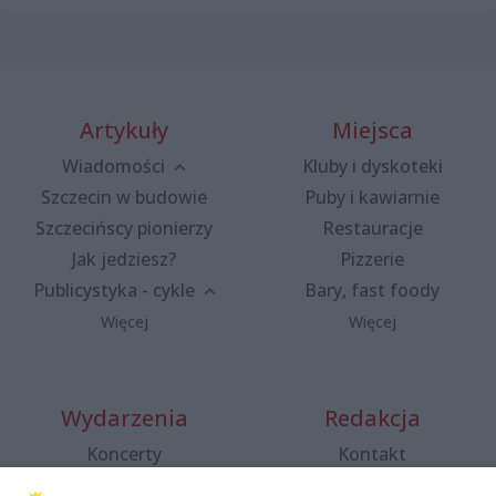
Artykuły
Miejsca
Wiadomości
Kluby i dyskoteki
Szczecin w budowie
Puby i kawiarnie
Szczecińscy pionierzy
Restauracje
Jak jedziesz?
Pizzerie
Publicystyka - cykle
Bary, fast foody
Więcej
Więcej
Wydarzenia
Redakcja
Koncerty
Kontakt
Warsztaty
Regulamin i polityka