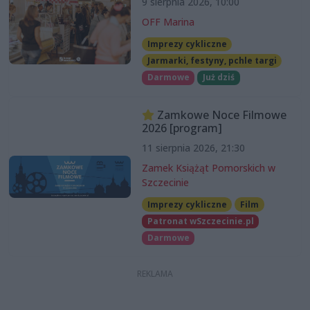
9 sierpnia 2026, 10:00
OFF Marina
Imprezy cykliczne
Jarmarki, festyny, pchle targi
Darmowe
Już dziś
Zamkowe Noce Filmowe
2026 [program]
11 sierpnia 2026, 21:30
Zamek Książąt Pomorskich w
Szczecinie
Imprezy cykliczne
Film
Patronat wSzczecinie.pl
Darmowe