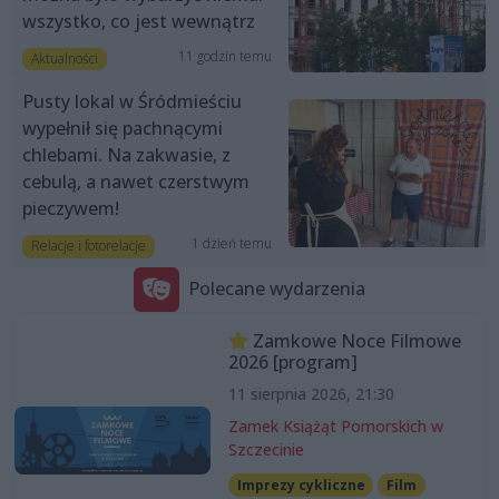
wszystko, co jest wewnątrz
11 godzin temu
Aktualności
Pusty lokal w Śródmieściu
wypełnił się pachnącymi
chlebami. Na zakwasie, z
cebulą, a nawet czerstwym
pieczywem!
1 dzień temu
Relacje i fotorelacje
Polecane wydarzenia
Zamkowe Noce Filmowe
2026 [program]
11 sierpnia 2026, 21:30
Zamek Książąt Pomorskich w
Szczecinie
Imprezy cykliczne
Film