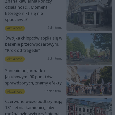
Znana kawiarnia kończy
działalność. „Moment,
którego nikt się nie
spodziewał”
2 dni temu
Aktualności
Dwójka chłopców topiła się w
basenie przeciwpożarowym.
"Krok od tragedii"
2 dni temu
Aktualności
Sanepid po Jarmarku
Jakubowym. 90 punktów
sprawdzonych, znamy efekty
1 dzień temu
Aktualności
Czerwone wieże podtrzymują
131-letnią kamienicę, aby
można było wyburzyć niemal