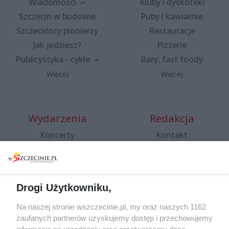
Wiadomości
Kluby i dyskoteki
Szczecin w budowie
Puby i kawiarnie
Szczecińscy pionierzy
Restauracje
Jak jedziesz?
Pizzerie
Publicystyka - cykle
Bary, fast foody
Więcej
Więcej
Wydarzenia
Redakcja
Koncerty
Kontakt
Warsztaty
Regulamin i polityka
prywatności
Spacery i oprowadzania
Reklama
Jarmarki, festyny, pchle
Drogi Użytkowniku,
targi
Redakcja
Wernisaże
Specjalny koncert z okazji
Na naszej stronie wszczecinie.pl, my oraz naszych 1162
20. urodzin portalu
zaufanych partnerów uzyskujemy dostęp i przechowujemy
Więcej