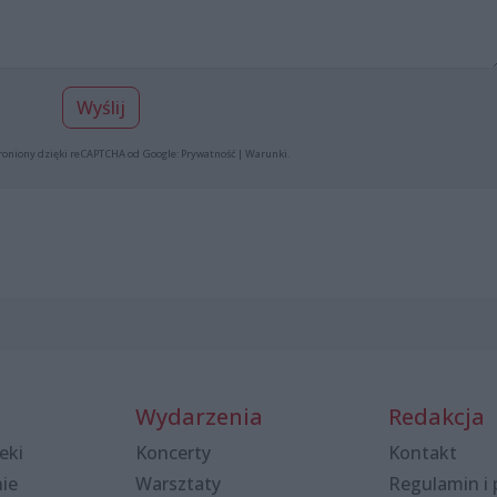
Wyślij
roniony dzięki reCAPTCHA od Google:
Prywatność
|
Warunki
.
Wydarzenia
Redakcja
eki
Koncerty
Kontakt
nie
Warsztaty
Regulamin i 