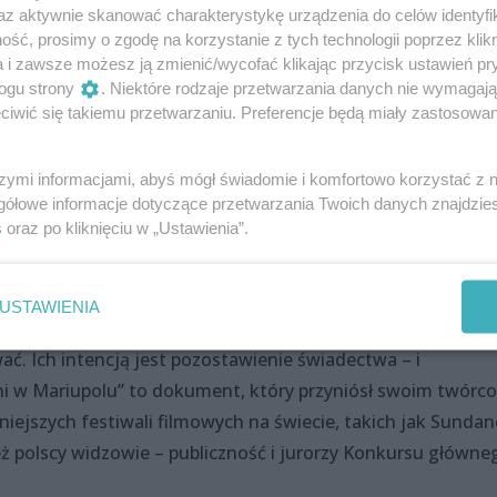
 narażeniem życia zrealizowany przez
az aktywnie skanować charakterystykę urządzenia do celów identyfi
ść, prosimy o zgodę na korzystanie z tych technologii poprzez klikn
ry pozostał w nim do końca.
a i zawsze możesz ją zmienić/wycofać klikając przycisk ustawień pr
ogu strony
. Niektóre rodzaje przetwarzania danych nie wymagaj
iwić się takiemu przetwarzaniu. Preferencje będą miały zastosowania
upol)
szymi informacjami, abyś mógł świadomie i komfortowo korzystać z
gółowe informacje dotyczące przetwarzania Twoich danych znajdzi
s
oraz po kliknięciu w „Ustawienia”.
nującą formalną dyscypliną trzyma w napięciu od pierwszyc
USTAWIENIA
 taką mocą pokazuje bezlitosne okrucieństwo wojny. Czerno
ać. Ich intencją jest pozostawienie świadectwa – i
ni w Mariupolu” to dokument, który przyniósł swoim twórc
niejszych festiwali filmowych na świecie, takich jak Sundan
ż polscy widzowie – publiczność i jurorzy Konkursu główne