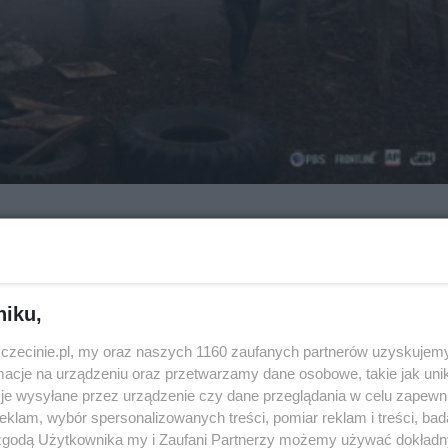
Za ile?
e
16/18 zł
niku,
zczecinie.pl, my oraz naszych 1160 zaufanych partnerów uzyskujemy
cje na urządzeniu oraz przetwarzamy dane osobowe, takie jak unika
je wysyłane przez urządzenie czy dane przeglądania w celu zapewn
klam, wybór spersonalizowanych treści, pomiar reklam i treści, bad
ząsający filmowy akt oskarżenia Rosji: zapi
 zgodą Użytkownika my i Zaufani Partnerzy możemy używać dokład