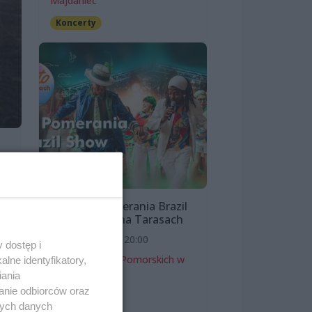
Majdaniec
Koncerty
Bloco Pomerania Brazil
Show | Lato na Tarasach
7 sierpnia 2026, 20:00
 dostęp i
Zamek Książąt Pomorskich w
lne identyfikatory,
Szczecinie
iania
anie odbiorców oraz
s
Koncerty
nych danych