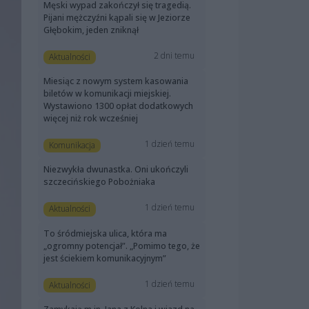
Męski wypad zakończył się tragedią.
Pijani mężczyźni kąpali się w Jeziorze
Głębokim, jeden zniknął
2 dni temu
Aktualności
Miesiąc z nowym system kasowania
biletów w komunikacji miejskiej.
Wystawiono 1300 opłat dodatkowych
więcej niż rok wcześniej
1 dzień temu
Komunikacja
Niezwykła dwunastka. Oni ukończyli
szczecińskiego Pobożniaka
1 dzień temu
Aktualności
To śródmiejska ulica, która ma
„ogromny potencjał”. „Pomimo tego, że
jest ściekiem komunikacyjnym”
1 dzień temu
Aktualności