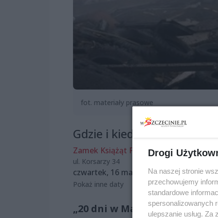
fot. materiały prasowe
Gdzie i kiedy?
Zamek Książąt Pomorskich w Szczecini
Drogi Użytkow
ul. Korsarzy 34
Na naszej stronie ws
czwartek, 16 maja 2024, 17:00
przechowujemy informa
Pokaż inne daty
standardowe informac
spersonalizowanych re
„20 dni w Mariupolu” to wstr
ulepszanie usług. Za