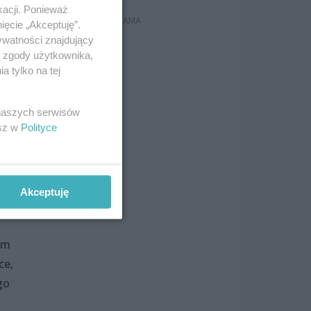
kacji. Ponieważ
ięcie „Akceptuję”.
ywatności znajdujący
ą zgody użytkownika,
 tylko na tej
 naszych serwisów
esz w
Polityce
h
Akceptuję
w i
om
ce,
go