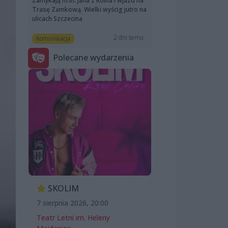
Zamykają m.in. Jana z Kolna i wjazd na
Trasę Zamkową. Wielki wyścig jutro na
ulicach Szczecina
2 dni temu
Komunikacja
Polecane wydarzenia
SKOLIM
7 sierpnia 2026, 20:00
Teatr Letni im. Heleny