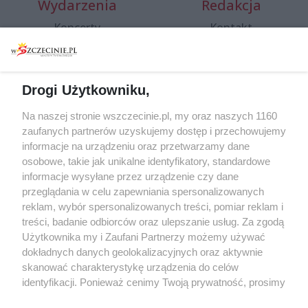
Wydarzenia
Redakcja
Koncerty
Kontakt
Warsztaty
Regulamin i polityka
prywatności
Spacery i oprowadzania
Reklama
Jarmarki, festyny, pchle
Drogi Użytkowniku,
targi
Redakcja
Na naszej stronie wszczecinie.pl, my oraz naszych 1160
Wernisaże
Specjalny koncert z okazji
zaufanych partnerów uzyskujemy dostęp i przechowujemy
20. urodzin portalu
Więcej
informacje na urządzeniu oraz przetwarzamy dane
wSzczecinie.pl
osobowe, takie jak unikalne identyfikatory, standardowe
Regulamin konkursów
informacje wysyłane przez urządzenie czy dane
śniadaniówka "Hej
przeglądania w celu zapewniania spersonalizowanych
Szczecin! Jest piątek!"
reklam, wybór spersonalizowanych treści, pomiar reklam i
treści, badanie odbiorców oraz ulepszanie usług. Za zgodą
Użytkownika my i Zaufani Partnerzy możemy używać
dokładnych danych geolokalizacyjnych oraz aktywnie
Partnerzy
skanować charakterystykę urządzenia do celów
identyfikacji. Ponieważ cenimy Twoją prywatność, prosimy
Praca Szczecin
o zgodę na korzystanie z tych technologii poprzez
the:protocol