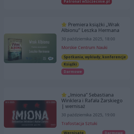
Patronat wSzczecinie.pl
Premiera książki „Wrak
Albionu” Leszka Hermana
30 października 2025, 18:00
Morskie Centrum Nauki
Spotkania, wykłady, konferencje
Książki
Darmowe
„Imiona” Sebastiana
Winklera i Rafała Żarskiego
| wernisaż
30 października 2025, 19:00
Trafostacja Sztuki
Wernisaże
Darmowe