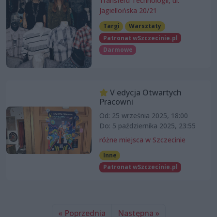
Transferu Technologii, ul.
Jagiellońska 20/21
Targi
Warsztaty
Patronat wSzczecinie.pl
Darmowe
V edycja Otwartych
Pracowni
Od: 25 września 2025, 18:00
Do: 5 października 2025, 23:55
różne miejsca w Szczecinie
Inne
Patronat wSzczecinie.pl
« Poprzednia
Następna »