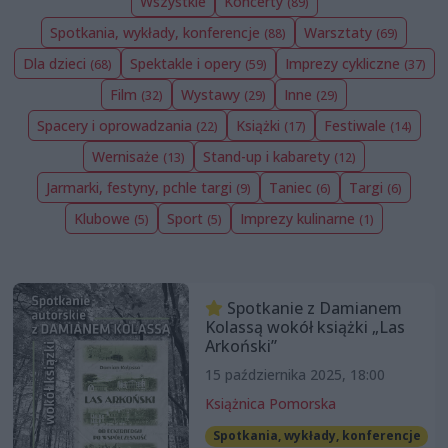
Wszystkie
Koncerty
(89)
Spotkania, wykłady, konferencje
Warsztaty
(88)
(69)
Dla dzieci
Spektakle i opery
Imprezy cykliczne
(68)
(59)
(37)
Film
Wystawy
Inne
(32)
(29)
(29)
Spacery i oprowadzania
Książki
Festiwale
(22)
(17)
(14)
Wernisaże
Stand-up i kabarety
(13)
(12)
Jarmarki, festyny, pchle targi
Taniec
Targi
(9)
(6)
(6)
Klubowe
Sport
Imprezy kulinarne
(5)
(5)
(1)
Spotkanie z Damianem
Kolassą wokół książki „Las
Arkoński”
15 października 2025, 18:00
Książnica Pomorska
Spotkania, wykłady, konferencje