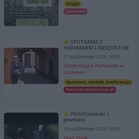
Książki
Darmowe
SPOTKANIE Z
HERMANEM LINDQVISTEM
17 października 2025, 18:00
Zamek Książąt Pomorskich w
Szczecinie
Spotkania, wykłady, konferencje
Patronat wSzczecinie.pl
Pilch/Dzienniki |
premiera
18 października 2025, 19:00
Teatr Polski