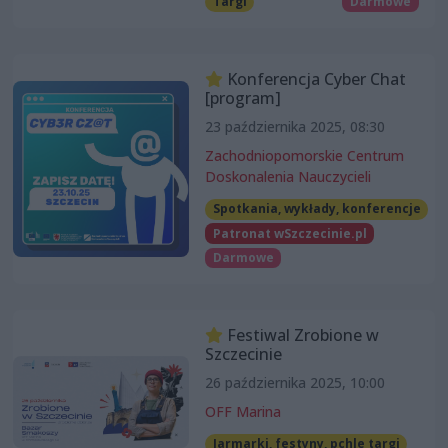
Targi
Darmowe
Konferencja Cyber Chat
[program]
23 października 2025, 08:30
Zachodniopomorskie Centrum
Doskonalenia Nauczycieli
Spotkania, wykłady, konferencje
Patronat wSzczecinie.pl
Darmowe
Festiwal Zrobione w
Szczecinie
26 października 2025, 10:00
OFF Marina
Jarmarki, festyny, pchle targi