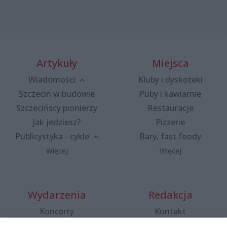
Artykuły
Miejsca
Wiadomości
Kluby i dyskoteki
Szczecin w budowie
Puby i kawiarnie
Szczecińscy pionierzy
Restauracje
Jak jedziesz?
Pizzerie
Publicystyka - cykle
Bary, fast foody
Więcej
Więcej
Wydarzenia
Redakcja
Koncerty
Kontakt
Warsztaty
Regulamin i polityka