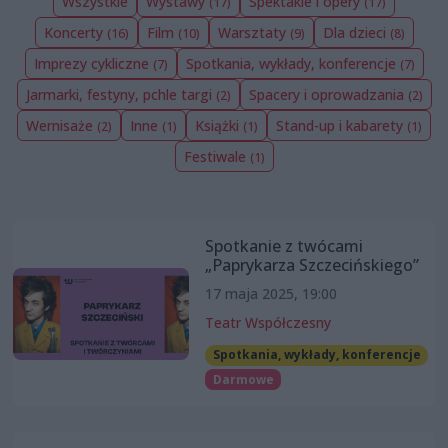
Wszystkie
Wystawy
Spektakle i opery
(17)
(17)
Koncerty
Film
Warsztaty
Dla dzieci
(16)
(10)
(9)
(8)
Imprezy cykliczne
Spotkania, wykłady, konferencje
(7)
(7)
Jarmarki, festyny, pchle targi
Spacery i oprowadzania
(2)
(2)
Wernisaże
Inne
Książki
Stand-up i kabarety
(2)
(1)
(1)
(1)
Festiwale
(1)
Spotkanie z twócami
„Paprykarza Szczecińskiego”
17 maja 2025, 19:00
Teatr Współczesny
Spotkania, wykłady, konferencje
Darmowe