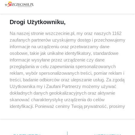
prywatności
Spacery i oprowadzania
Reklama
Jarmarki, festyny, pchle
Drogi Użytkowniku,
targi
Redakcja
Wernisaże
Specjalny koncert z okazji
Na naszej stronie wszczecinie.pl, my oraz naszych 1162
20. urodzin portalu
zaufanych partnerów uzyskujemy dostęp i przechowujemy
Więcej
wSzczecinie.pl
informacje na urządzeniu oraz przetwarzamy dane
osobowe, takie jak unikalne identyfikatory, standardowe
Regulamin konkursów
informacje wysyłane przez urządzenie czy dane
śniadaniówka "Hej
przeglądania w celu zapewniania spersonalizowanych
Szczecin! Jest piątek!"
reklam, wybór spersonalizowanych treści, pomiar reklam i
treści, badanie odbiorców oraz ulepszanie usług. Za zgodą
Użytkownika my i Zaufani Partnerzy możemy używać
dokładnych danych geolokalizacyjnych oraz aktywnie
Partnerzy
skanować charakterystykę urządzenia do celów
Praca Szczecin
identyfikacji. Ponieważ cenimy Twoją prywatność, prosimy
o zgodę na korzystanie z tych technologii poprzez
the:protocol
kliknięcie „Akceptuję”. Zgoda jest dobrowolna i zawsze
POZASzczecin.pl
możesz ją zmienić/wycofać klikając przycisk ustawień
prywatności znajdujący się w lewym dolnym rogu strony