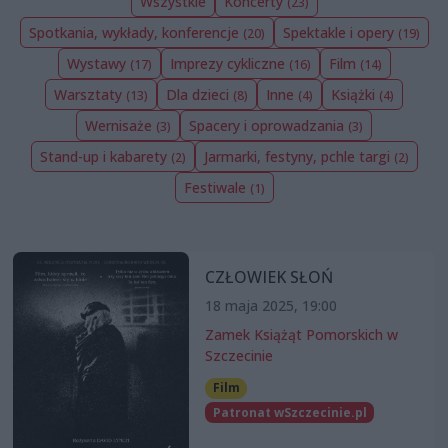
Wszystkie
Koncerty
(23)
Spotkania, wykłady, konferencje
Spektakle i opery
(20)
(19)
Wystawy
Imprezy cykliczne
Film
(17)
(16)
(14)
Warsztaty
Dla dzieci
Inne
Książki
(13)
(8)
(4)
(4)
Wernisaże
Spacery i oprowadzania
(3)
(3)
Stand-up i kabarety
Jarmarki, festyny, pchle targi
(2)
(2)
Festiwale
(1)
CZŁOWIEK SŁOŃ
18 maja 2025, 19:00
Zamek Książąt Pomorskich w
Szczecinie
Film
Patronat wSzczecinie.pl