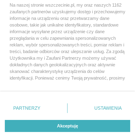
Wernisaże
Specjalny koncert z okazji
Na naszej stronie wszczecinie.pl, my oraz naszych 1162
20. urodzin portalu
zaufanych partnerów uzyskujemy dostęp i przechowujemy
Więcej
wSzczecinie.pl
informacje na urządzeniu oraz przetwarzamy dane
osobowe, takie jak unikalne identyfikatory, standardowe
Regulamin konkursów
informacje wysyłane przez urządzenie czy dane
śniadaniówka "Hej
przeglądania w celu zapewniania spersonalizowanych
Szczecin! Jest piątek!"
reklam, wybór spersonalizowanych treści, pomiar reklam i
treści, badanie odbiorców oraz ulepszanie usług. Za zgodą
Użytkownika my i Zaufani Partnerzy możemy używać
dokładnych danych geolokalizacyjnych oraz aktywnie
Partnerzy
skanować charakterystykę urządzenia do celów
Praca Szczecin
identyfikacji. Ponieważ cenimy Twoją prywatność, prosimy
o zgodę na korzystanie z tych technologii poprzez
the:protocol
kliknięcie „Akceptuję”. Zgoda jest dobrowolna i zawsze
POZASzczecin.pl
możesz ją zmienić/wycofać klikając przycisk ustawień
prywatności znajdujący się w lewym dolnym rogu strony
PARTNERZY
USTAWIENIA
. Niektóre rodzaje przetwarzania danych nie wymagają
zgody użytkownika, ale masz prawo sprzeciwić się
© 2026 wSzczecinie.pl
takiemu przetwarzaniu. Preferencje będą miały
Akceptuję
Created by GOD
zastosowania tylko na tej witrynie.