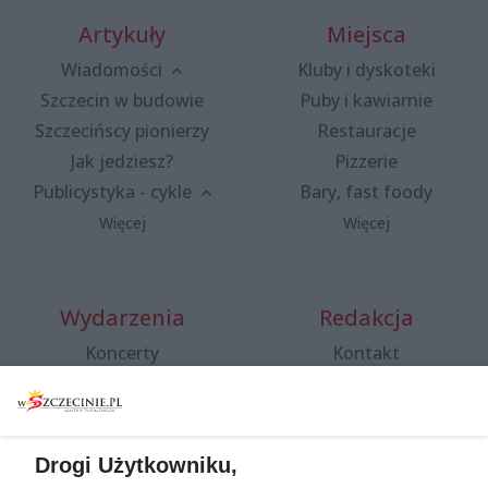
Artykuły
Miejsca
Wiadomości
Kluby i dyskoteki
Szczecin w budowie
Puby i kawiarnie
Szczecińscy pionierzy
Restauracje
Jak jedziesz?
Pizzerie
Publicystyka - cykle
Bary, fast foody
Więcej
Więcej
Wydarzenia
Redakcja
Koncerty
Kontakt
Warsztaty
Regulamin i polityka
prywatności
Spacery i oprowadzania
Reklama
Jarmarki, festyny, pchle
Drogi Użytkowniku,
targi
Redakcja