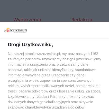
Wydarzenia
Redakcja
Koncerty
Kontakt
Warsztaty
Regulamin i polityka
prywatności
Spacery i oprowadzania
Drogi Użytkowniku,
Reklama
Jarmarki, festyny, pchle
targi
Redakcja
Na naszej stronie wszczecinie.pl, my oraz naszych 1162
zaufanych partnerów uzyskujemy dostęp i przechowujemy
Wernisaże
Specjalny koncert z okazji
informacje na urządzeniu oraz przetwarzamy dane
20. urodzin portalu
Więcej
osobowe, takie jak unikalne identyfikatory, standardowe
wSzczecinie.pl
informacje wysyłane przez urządzenie czy dane
Regulamin konkursów
przeglądania w celu zapewniania spersonalizowanych
śniadaniówka "Hej
reklam, wybór spersonalizowanych treści, pomiar reklam i
Szczecin! Jest piątek!"
treści, badanie odbiorców oraz ulepszanie usług. Za zgodą
Użytkownika my i Zaufani Partnerzy możemy używać
dokładnych danych geolokalizacyjnych oraz aktywnie
skanować charakterystykę urządzenia do celów