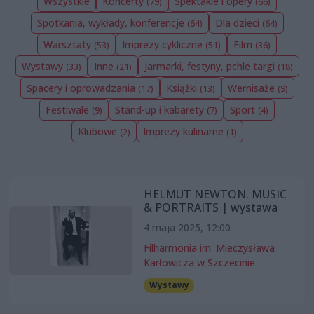
Wszystkie
Koncerty
Spektakle i opery
(79)
(66)
Spotkania, wykłady, konferencje
Dla dzieci
(64)
(64)
Warsztaty
Imprezy cykliczne
Film
(53)
(51)
(36)
Wystawy
Inne
Jarmarki, festyny, pchle targi
(33)
(21)
(18)
Spacery i oprowadzania
Książki
Wernisaże
(17)
(13)
(9)
Festiwale
Stand-up i kabarety
Sport
(9)
(7)
(4)
Klubowe
Imprezy kulinarne
(2)
(1)
HELMUT NEWTON. MUSIC
& PORTRAITS | wystawa
4 maja 2025, 12:00
Filharmonia im. Mieczysława
Karłowicza w Szczecinie
Wystawy