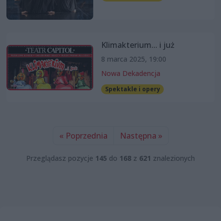
Klimakterium... i już
8 marca 2025, 19:00
Nowa Dekadencja
Spektakle i opery
« Poprzednia
Następna »
Przeglądasz pozycje
145
do
168
z
621
znalezionych