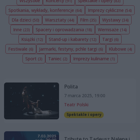
Wszystkie
Koncerty
Spektakle i opery
(91)
(83)
Spotkania, wykłady, konferencje
Imprezy cykliczne
(64)
(54)
Dla dzieci
Warsztaty
Film
Wystawy
(50)
(44)
(35)
(34)
Inne
Spacery i oprowadzania
Wernisaże
(23)
(18)
(14)
Książki
Stand-up i kabarety
Targi
(12)
(12)
(6)
Festiwale
Jarmarki, festyny, pchle targi
Klubowe
(6)
(6)
(4)
Sport
Taniec
Imprezy kulinarne
(3)
(2)
(1)
Polita
7 marca 2025, 19:00
Teatr Polski
Spektakle i opery
Tribute to Tadeusz Nalepa i