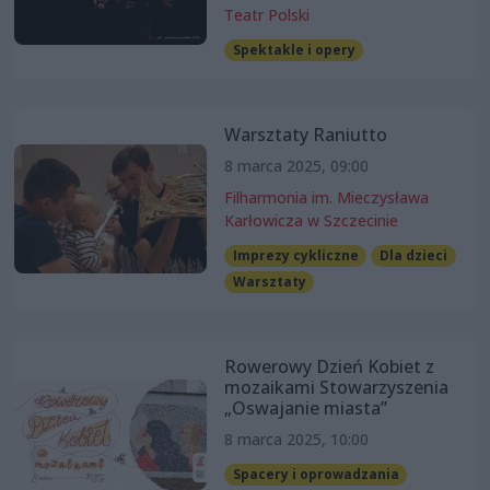
Teatr Polski
Spektakle i opery
Warsztaty Raniutto
8 marca 2025, 09:00
Filharmonia im. Mieczysława
Karłowicza w Szczecinie
Imprezy cykliczne
Dla dzieci
Warsztaty
Rowerowy Dzień Kobiet z
mozaikami Stowarzyszenia
„Oswajanie miasta”
8 marca 2025, 10:00
Spacery i oprowadzania