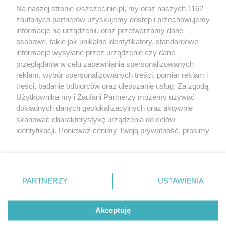
Wernisaże
Specjalny koncert z okazji
Na naszej stronie wszczecinie.pl, my oraz naszych 1162
20. urodzin portalu
zaufanych partnerów uzyskujemy dostęp i przechowujemy
Więcej
wSzczecinie.pl
informacje na urządzeniu oraz przetwarzamy dane
osobowe, takie jak unikalne identyfikatory, standardowe
Regulamin konkursów
informacje wysyłane przez urządzenie czy dane
śniadaniówka "Hej
przeglądania w celu zapewniania spersonalizowanych
Szczecin! Jest piątek!"
reklam, wybór spersonalizowanych treści, pomiar reklam i
treści, badanie odbiorców oraz ulepszanie usług. Za zgodą
Użytkownika my i Zaufani Partnerzy możemy używać
dokładnych danych geolokalizacyjnych oraz aktywnie
Partnerzy
skanować charakterystykę urządzenia do celów
Praca Szczecin
identyfikacji. Ponieważ cenimy Twoją prywatność, prosimy
o zgodę na korzystanie z tych technologii poprzez
the:protocol
kliknięcie „Akceptuję”. Zgoda jest dobrowolna i zawsze
POZASzczecin.pl
możesz ją zmienić/wycofać klikając przycisk ustawień
prywatności znajdujący się w lewym dolnym rogu strony
PARTNERZY
USTAWIENIA
. Niektóre rodzaje przetwarzania danych nie wymagają
zgody użytkownika, ale masz prawo sprzeciwić się
© 2026 wSzczecinie.pl
takiemu przetwarzaniu. Preferencje będą miały
Akceptuję
Created by GOD
zastosowania tylko na tej witrynie.