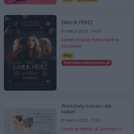
EMILIA PÉREZ
8 marca 2025, 14:30
Zamek Książąt Pomorskich w
Szczecinie
Film
Patronat wSzczecinie.pl
Warsztaty masażu dla
kobiet
8 marca 2025, 15:00
Strych w Młynie, ul. Szeroka 19