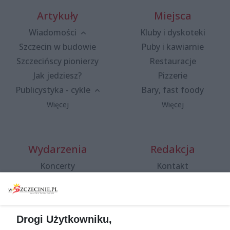
Artykuły
Miejsca
Wiadomości
Kluby i dyskoteki
Szczecin w budowie
Puby i kawiarnie
Szczecińscy pionierzy
Restauracje
Jak jedziesz?
Pizzerie
Publicystyka - cykle
Bary, fast foody
Więcej
Więcej
Wydarzenia
Redakcja
Koncerty
Kontakt
Warsztaty
Regulamin i polityka
prywatności
Spacery i oprowadzania
Reklama
Jarmarki, festyny, pchle
Drogi Użytkowniku,
targi
Redakcja