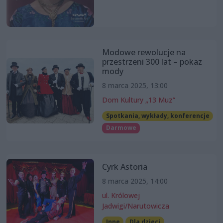
Modowe rewolucje na
przestrzeni 300 lat – pokaz
mody
8 marca 2025, 13:00
Dom Kultury „13 Muz”
Spotkania, wykłady, konferencje
Darmowe
Cyrk Astoria
8 marca 2025, 14:00
ul. Królowej
Jadwigi/Narutowicza
Inne
Dla dzieci