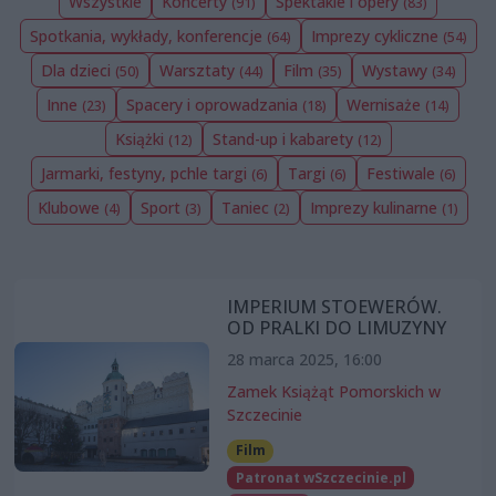
Wszystkie
Koncerty
Spektakle i opery
(91)
(83)
Spotkania, wykłady, konferencje
Imprezy cykliczne
(64)
(54)
Dla dzieci
Warsztaty
Film
Wystawy
(50)
(44)
(35)
(34)
Inne
Spacery i oprowadzania
Wernisaże
(23)
(18)
(14)
Książki
Stand-up i kabarety
(12)
(12)
Jarmarki, festyny, pchle targi
Targi
Festiwale
(6)
(6)
(6)
Klubowe
Sport
Taniec
Imprezy kulinarne
(4)
(3)
(2)
(1)
IMPERIUM STOEWERÓW.
OD PRALKI DO LIMUZYNY
28 marca 2025, 16:00
Zamek Książąt Pomorskich w
Szczecinie
Film
Patronat wSzczecinie.pl