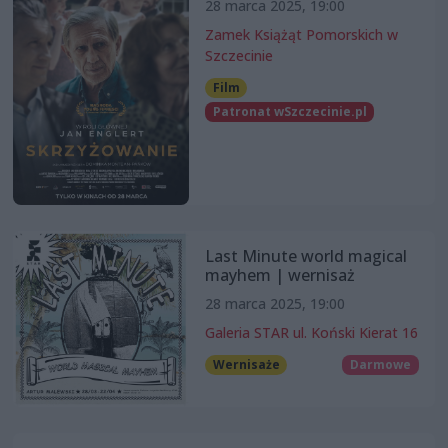
28 marca 2025, 19:00
Zamek Książąt Pomorskich w
Szczecinie
Film
Patronat wSzczecinie.pl
Last Minute world magical
mayhem | wernisaż
28 marca 2025, 19:00
Galeria STAR ul. Koński Kierat 16
Wernisaże
Darmowe