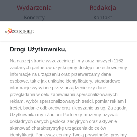
Wydarzenia
Redakcja
Koncerty
Kontakt
Warsztaty
Regulamin i polityka
prywatności
Spacery i oprowadzania
Reklama
Jarmarki, festyny, pchle
Drogi Użytkowniku,
targi
Redakcja
Wernisaże
Specjalny koncert z okazji
Na naszej stronie wszczecinie.pl, my oraz naszych 1162
20. urodzin portalu
zaufanych partnerów uzyskujemy dostęp i przechowujemy
Więcej
wSzczecinie.pl
informacje na urządzeniu oraz przetwarzamy dane
osobowe, takie jak unikalne identyfikatory, standardowe
Regulamin konkursów
informacje wysyłane przez urządzenie czy dane
śniadaniówka "Hej
przeglądania w celu zapewniania spersonalizowanych
Szczecin! Jest piątek!"
reklam, wybór spersonalizowanych treści, pomiar reklam i
treści, badanie odbiorców oraz ulepszanie usług. Za zgodą
Użytkownika my i Zaufani Partnerzy możemy używać
dokładnych danych geolokalizacyjnych oraz aktywnie
Partnerzy
skanować charakterystykę urządzenia do celów
Praca Szczecin
identyfikacji. Ponieważ cenimy Twoją prywatność, prosimy