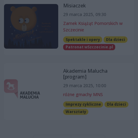
Misiaczek
29 marca 2025, 09:30
Zamek Książąt Pomorskich w
Szczecinie
Spektakle i opery
Dla dzieci
Patronat wSzczecinie.pl
Akademia Malucha
[program]
29 marca 2025, 10:00
różne gmachy MNS
Imprezy cykliczne
Dla dzieci
Warsztaty