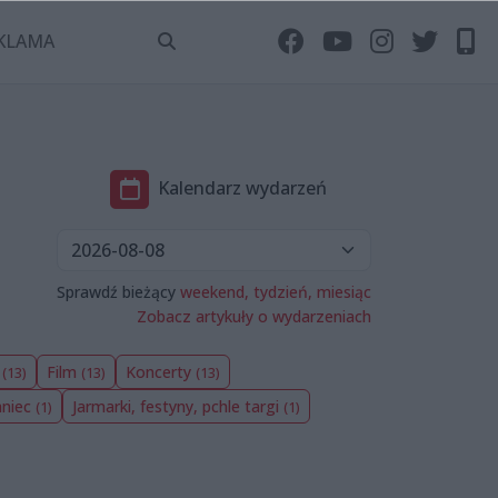
KLAMA
Kalendarz wydarzeń
Sprawdź bieżący
weekend,
tydzień,
miesiąc
Zobacz artykuły o wydarzeniach
e
Film
Koncerty
(13)
(13)
(13)
aniec
Jarmarki, festyny, pchle targi
(1)
(1)