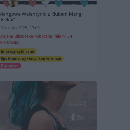
Mangowe Walentynki z Klubem Mangi
„Isekai”
12 lutego 2025, 17:00
Miejska Biblioteka Publiczna, filia nr 54
(ProMedia)
Imprezy cykliczne
Spotkania, wykłady, konferencje
Darmowe