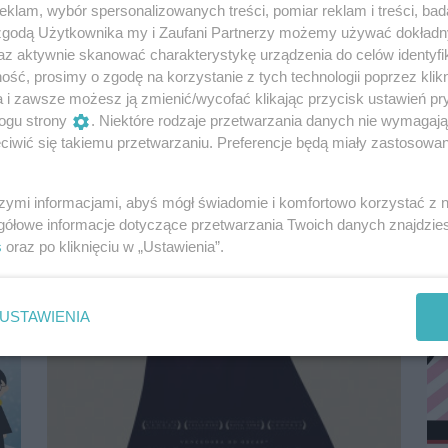
klam, wybór spersonalizowanych treści, pomiar reklam i treści, bad
 zgodą Użytkownika my i Zaufani Partnerzy możemy używać dokład
az aktywnie skanować charakterystykę urządzenia do celów identyfi
ść, prosimy o zgodę na korzystanie z tych technologii poprzez klikn
Opowieści o wielkich szczecinianach [Ferie
a i zawsze możesz ją zmienić/wycofać klikając przycisk ustawień pr
w bibliotece]
ogu strony
. Niektóre rodzaje przetwarzania danych nie wymagaj
iwić się takiemu przetwarzaniu. Preferencje będą miały zastosowania
12 lutego 2025, 13:00
Miejska Biblioteka Publiczna, filia nr 4
szymi informacjami, abyś mógł świadomie i komfortowo korzystać z
Dla dzieci
Warsztaty
Darmowe
gółowe informacje dotyczące przetwarzania Twoich danych znajdzi
s
oraz po kliknięciu w „Ustawienia”.
USTAWIENIA