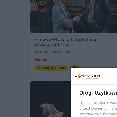
Filmowe Wtorki w Cafe Hormon:
„Opadające liście”
11 lutego 2025, 19:00
Hormon
Imprezy cykliczne
Film
Drogi Użytkow
Na naszej stronie ws
przechowujemy informa
standardowe informac