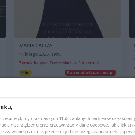
MARIA CALLAS
11 lutego 2025, 19:00
Zamek Książąt Pomorskich w Szczecinie
Film
Patronat wSzczecinie.pl
niku,
zczecinie.pl, my oraz naszych 1162 zaufanych partnerów uzyskujemy
cje na urządzeniu oraz przetwarzamy dane osobowe, takie jak unika
je wysyłane przez urządzenie czy dane przeglądania w celu zapewn