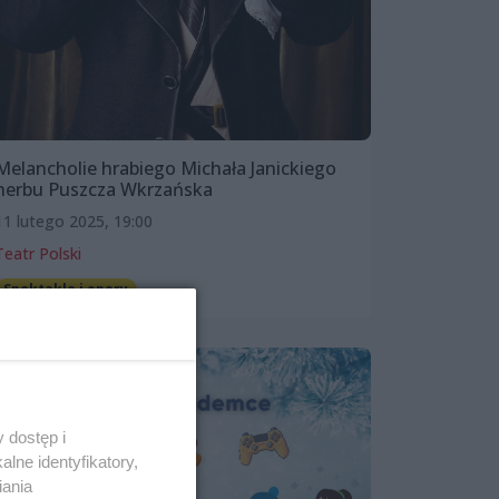
Melancholie hrabiego Michała Janickiego
herbu Puszcza Wkrzańska
11 lutego 2025, 19:00
Teatr Polski
Spektakle i opery
 dostęp i
lne identyfikatory,
iania