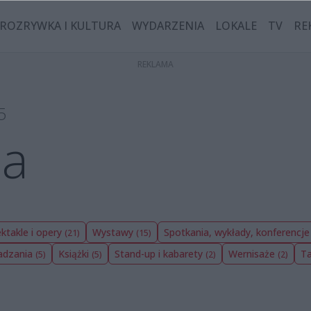
ROZRYWKA I KULTURA
WYDARZENIA
LOKALE
TV
RE
5
ia
ktakle i opery
Wystawy
Spotkania, wykłady, konferencj
(21)
(15)
wadzania
Książki
Stand-up i kabarety
Wernisaże
T
(5)
(5)
(2)
(2)