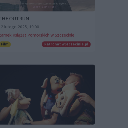
THE OUTRUN
12 lutego 2025, 19:00
Zamek Książąt Pomorskich w Szczecinie
Film
Patronat wSzczecinie.pl