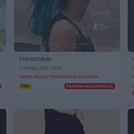
THE OUTRUN
11 lutego 2025, 16:45
Zamek Książąt Pomorskich w Szczecinie
Film
Patronat wSzczecinie.pl