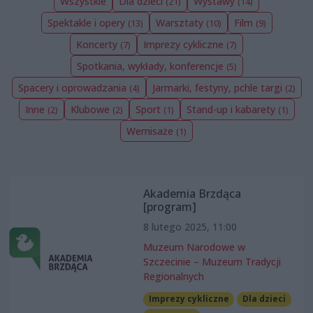
Wszystkie
Dla dzieci
Wystawy
(21)
(14)
Spektakle i opery
Warsztaty
Film
(13)
(10)
(9)
Koncerty
Imprezy cykliczne
(7)
(7)
Spotkania, wykłady, konferencje
(5)
Spacery i oprowadzania
Jarmarki, festyny, pchle targi
(4)
(2)
Inne
Klubowe
Sport
Stand-up i kabarety
(2)
(2)
(1)
(1)
Wernisaże
(1)
Akademia Brzdąca
[program]
8 lutego 2025, 11:00
Muzeum Narodowe w
Szczecinie – Muzeum Tradycji
Regionalnych
Imprezy cykliczne
Dla dzieci