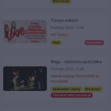
Warsztaty
Turzyn miłości
8 lutego 2025, 11:00
GH Turzyn
Inne
Darmowe
Maja – rezolutna pszczółka
8 lutego 2025, 11:00
Zamek Książąt Pomorskich w
Szczecinie
Spektakle i opery
Dla dzieci
Patronat wSzczecinie.pl