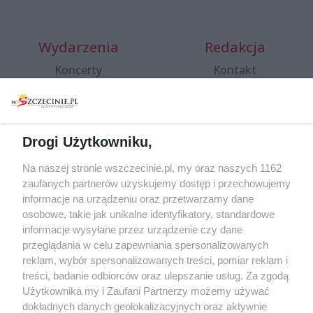
Wydarzenia
Redakcja
Koncerty
Kontakt
Warsztaty
Regulamin i polityka
prywatności
Spacery i oprowadzania
Reklama
Jarmarki, festyny, pchle
Drogi Użytkowniku,
targi
Redakcja
Wernisaże
Specjalny koncert z okazji
Na naszej stronie wszczecinie.pl, my oraz naszych 1162
20. urodzin portalu
zaufanych partnerów uzyskujemy dostęp i przechowujemy
Więcej
wSzczecinie.pl
informacje na urządzeniu oraz przetwarzamy dane
osobowe, takie jak unikalne identyfikatory, standardowe
Regulamin konkursów
informacje wysyłane przez urządzenie czy dane
śniadaniówka "Hej
przeglądania w celu zapewniania spersonalizowanych
Szczecin! Jest piątek!"
reklam, wybór spersonalizowanych treści, pomiar reklam i
treści, badanie odbiorców oraz ulepszanie usług. Za zgodą
Użytkownika my i Zaufani Partnerzy możemy używać
dokładnych danych geolokalizacyjnych oraz aktywnie
Partnerzy