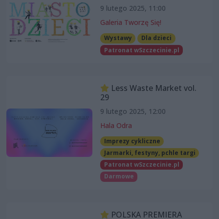
9 lutego 2025, 11:00
Galeria Tworzę Się!
Wystawy
Dla dzieci
Patronat wSzczecinie.pl
Less Waste Market vol.
29
9 lutego 2025, 12:00
Hala Odra
Imprezy cykliczne
Jarmarki, festyny, pchle targi
Patronat wSzczecinie.pl
Darmowe
POLSKA PREMIERA