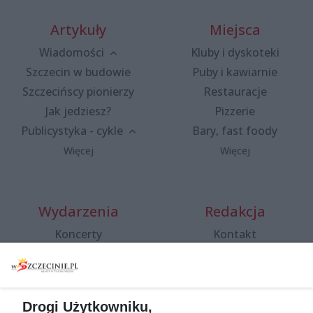
Artykuły
Miejsca
Wiadomości
Kluby i dyskoteki
Szczecin w budowie
Puby i kawiarnie
Szczecińscy pionierzy
Restauracje
Jak jedziesz?
Pizzerie
Publicystyka - cykle
Bary, fast foody
Więcej
Więcej
Wydarzenia
Redakcja
Koncerty
Kontakt
Warsztaty
Regulamin i polityka
prywatności
Spacery i oprowadzania
Reklama
Jarmarki, festyny, pchle
Drogi Użytkowniku,
targi
Redakcja