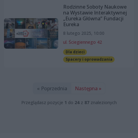
Rodzinne Soboty Naukowe
na Wystawie Interaktywnej
„Eureka Główna” Fundacji
Eureka
8 lutego 2025, 10:00
ul. Ściegiennego 42
Dla dzieci
Spacery i oprowadzania
« Poprzednia
Następna »
Przeglądasz pozycje
1
do
24
z
87
znalezionych