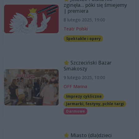
zginęła... póki się śmiejemy
| premiera
8 lutego 2025, 19:00
Teatr Polski
Spektakle i opery
Szczeciński Bazar
Smakoszy
9 lutego 2025, 10:00
OFF Marina
Imprezy cykliczne
Jarmarki, festyny, pchle targi
Darmowe
Miasto (dla)dzieci