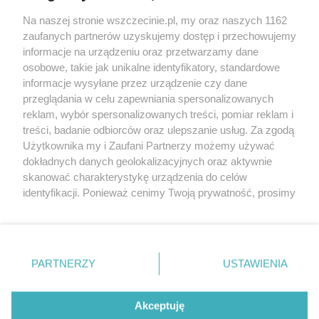
Wernisaże
Specjalny koncert z okazji
Na naszej stronie wszczecinie.pl, my oraz naszych 1162
20. urodzin portalu
zaufanych partnerów uzyskujemy dostęp i przechowujemy
Więcej
wSzczecinie.pl
informacje na urządzeniu oraz przetwarzamy dane
osobowe, takie jak unikalne identyfikatory, standardowe
Regulamin konkursów
informacje wysyłane przez urządzenie czy dane
śniadaniówka "Hej
przeglądania w celu zapewniania spersonalizowanych
Szczecin! Jest piątek!"
reklam, wybór spersonalizowanych treści, pomiar reklam i
treści, badanie odbiorców oraz ulepszanie usług. Za zgodą
Użytkownika my i Zaufani Partnerzy możemy używać
dokładnych danych geolokalizacyjnych oraz aktywnie
Partnerzy
skanować charakterystykę urządzenia do celów
Praca Szczecin
identyfikacji. Ponieważ cenimy Twoją prywatność, prosimy
o zgodę na korzystanie z tych technologii poprzez
the:protocol
kliknięcie „Akceptuję”. Zgoda jest dobrowolna i zawsze
POZASzczecin.pl
możesz ją zmienić/wycofać klikając przycisk ustawień
prywatności znajdujący się w lewym dolnym rogu strony
PARTNERZY
USTAWIENIA
. Niektóre rodzaje przetwarzania danych nie wymagają
zgody użytkownika, ale masz prawo sprzeciwić się
© 2026 wSzczecinie.pl
takiemu przetwarzaniu. Preferencje będą miały
Akceptuję
Created by GOD
zastosowania tylko na tej witrynie.