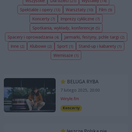
Wszystkie
Dla dzieci
Wystawy
(21)
(14)
Spektakle i opery
Warsztaty
Film
(13)
(10)
(9)
Koncerty
Imprezy cykliczne
(7)
(7)
Spotkania, wykłady, konferencje
(5)
Spacery i oprowadzania
Jarmarki, festyny, pchle targi
(4)
(2)
Inne
Klubowe
Sport
Stand-up i kabarety
(2)
(2)
(1)
(1)
Wernisaże
(1)
BELUGA RYBA
7 lutego 2025, 20:00
Winyle.fm
Koncerty
Jeszcze Polska nie