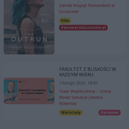
Zamek Książąt Pomorskich w
Szczecinie
Film
Patronat wSzczecinie.pl
FAKULTET Z BLISKOŚCI W
KAŻDYM WIEKU
7 lutego 2025, 18:00
Teatr Współczesny – Scena
Nowe Sytuacje (dawna
Malarnia)
Warsztaty
Darmowe