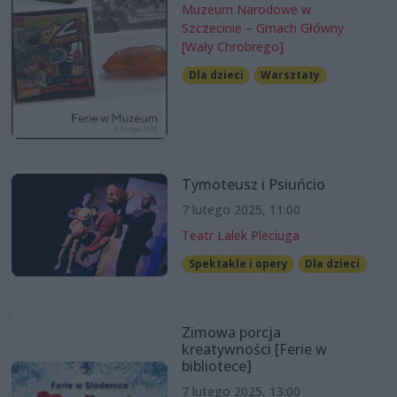
Muzeum Narodowe w
Szczecinie – Gmach Główny
[Wały Chrobrego]
Dla dzieci
Warsztaty
Tymoteusz i Psiuńcio
7 lutego 2025, 11:00
Teatr Lalek Pleciuga
Spektakle i opery
Dla dzieci
Zimowa porcja
kreatywności [Ferie w
bibliotece]
7 lutego 2025, 13:00