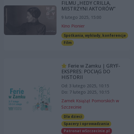
FILMU „HEDY CRILLA,
MISTRZYNI AKTORÓW”
9 lutego 2025, 15:00
Kino Pionier
Spotkania, wykłady, konferencje
Film
Ferie w Zamku | GRYF-
EKSPRES: POCIĄG DO
HISTORII
Od: 3 lutego 2025, 10:15
Do: 7 lutego 2025, 10:15
Zamek Książąt Pomorskich w
Szczecinie
Dla dzieci
Spacery i oprowadzania
Patronat wSzczecinie.pl