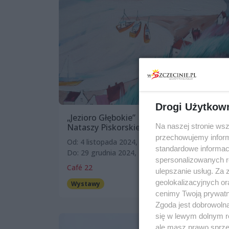
Drogi Użytkow
„Jezioro Głębokie” | wystawa obrazów
Na naszej stronie ws
Nataszy Piskorskiej
przechowujemy informa
Od: 4 listopada 2024, 18:00
standardowe informac
Do: 29 grudnia 2024, 18:00
spersonalizowanych re
Café 22
ulepszanie usług. Za
geolokalizacyjnych or
Wystawy
Darmowe
cenimy Twoją prywatno
Zgoda jest dobrowoln
się w lewym dolnym r
ale masz prawo sprzec