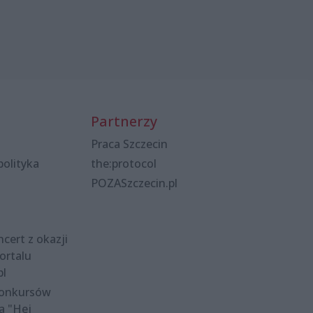
Partnerzy
Praca Szczecin
polityka
the:protocol
POZASzczecin.pl
cert z okazji
ortalu
pl
konkursów
a "Hej