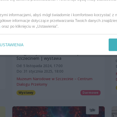
szymi informacjami, abyś mógł świadomie i komfortowo korzystać z
gółowe informacje dotyczące przetwarzania Twoich danych znajdzi
s
oraz po kliknięciu w „Ustawienia”.
USTAWIENIA
Druga wojna światowa. Piekło pod
Szczecinem | wystawa
Od: 5 listopada 2024, 17:00
Do: 31 stycznia 2025, 18:00
Muzeum Narodowe w Szczecinie – Centrum
Dialogu Przełomy
Wystawy
Darmowe