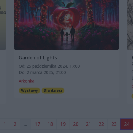
Garden of Lights
Od: 25 października 2024, 17:00
Do: 2 marca 2025, 21:00
Arkonka
Wystawy
Dla dzieci
1
2
...
17
18
19
20
21
22
23
24