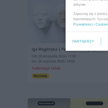
witrynie.
Zapoznaj się z poniż
internetowych. Szcze
Prywatności
i
Cookie
PARTNERZY
Iga Węglińska | Perfect Sense | wystawa
Od: 29 listopada 2024, 11:00
Do: 26 stycznia 2025, 19:00
Trafostacja Sztuki
Wystawy