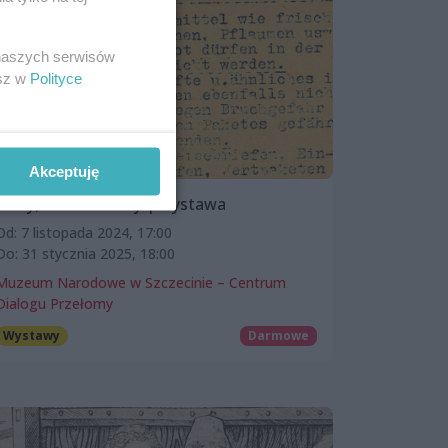
 naszych serwisów
esz w
Polityce
Akceptuję
Ślady, które zostały | wystawa
Od: 7 listopada 2024, 17:00
Do: 31 stycznia 2025, 18:00
Muzeum Narodowe w Szczecinie – Centrum
Dialogu Przełomy
Wystawy
Darmowe