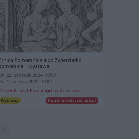
Ethica Pomeranica albo Zwierciadło
pomorskie | wystawa
Od: 22 listopada 2024, 17:00
Do: 1 czerwca 2025, 18:00
Zamek Książąt Pomorskich w Szczecinie
Wystawy
Patronat wSzczecinie.pl
›