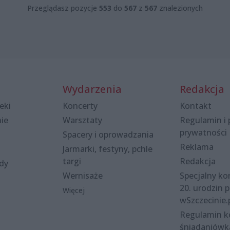
Przeglądasz pozycje
553
do
567
z
567
znalezionych
Wydarzenia
Redakcja
eki
Koncerty
Kontakt
nie
Warsztaty
Regulamin i 
prywatności
Spacery i oprowadzania
Reklama
Jarmarki, festyny, pchle
targi
Redakcja
ody
Wernisaże
Specjalny kon
20. urodzin p
Więcej
wSzczecinie.
Regulamin 
śniadaniówk