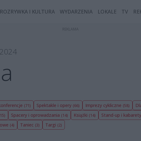
ROZRYWKA I KULTURA
WYDARZENIA
LOKALE
TV
RE
a 2024
ia
 konferencje
Spektakle i opery
Imprezy cykliczne
Dl
(71)
(66)
(58)
Spacery i oprowadzania
Książki
Stand-up i kabaret
(15)
(14)
(14)
bowe
Taniec
Targi
(4)
(3)
(2)