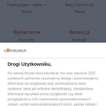
Publicystyka - cykle
Bary, fast foody
Więcej
Więcej
Wydarzenia
Redakcja
Koncerty
Kontakt
Warsztaty
Regulamin i polityka
prywatności
Spacery i oprowadzania
Reklama
Jarmarki, festyny, pchle
Drogi Użytkowniku,
targi
Redakcja
Wernisaże
Specjalny koncert z okazji
Na naszej stronie wszczecinie.pl, my oraz naszych 1162
20. urodzin portalu
zaufanych partnerów uzyskujemy dostęp i przechowujemy
Więcej
wSzczecinie.pl
informacje na urządzeniu oraz przetwarzamy dane
osobowe, takie jak unikalne identyfikatory, standardowe
Regulamin konkursów
informacje wysyłane przez urządzenie czy dane
śniadaniówka "Hej
przeglądania w celu zapewniania spersonalizowanych
Szczecin! Jest piątek!"
reklam, wybór spersonalizowanych treści, pomiar reklam i