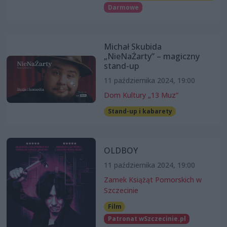
Darmowe
Michał Skubida
„NieNaŻarty” – magiczny
stand-up
11 października 2024, 19:00
Dom Kultury „13 Muz”
Stand-up i kabarety
OLDBOY
11 października 2024, 19:00
Zamek Książąt Pomorskich w
Szczecinie
Film
Patronat wSzczecinie.pl