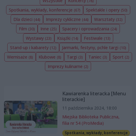
Wszystkie
Koncerty
(78)
Spotkania, wykłady, konferencje
Spektakle i opery
(67)
(50)
Dla dzieci
Imprezy cykliczne
Warsztaty
(44)
(44)
(32)
Film
Inne
Spacery i oprowadzania
(30)
(25)
(24)
Wystawy
Książki
Festiwale
(23)
(14)
(13)
Stand-up i kabarety
Jarmarki, festyny, pchle targi
(12)
(10)
Wernisaże
Klubowe
Targi
Taniec
Sport
(8)
(8)
(3)
(3)
(2)
Imprezy kulinarne
(2)
Kawiarenka literacka [Menu
literackie]
11 października 2024, 18:00
Miejska Biblioteka Publiczna,
filia nr 54 (ProMedia)
Spotkania, wykłady, konferencje