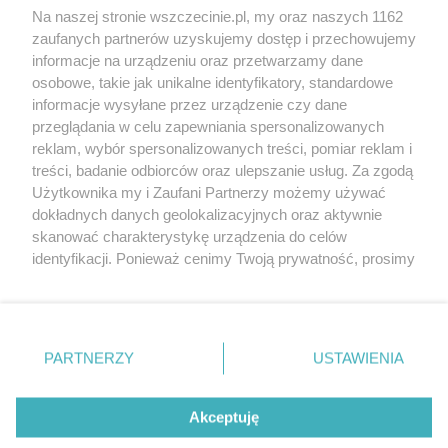
Wernisaże
Specjalny koncert z okazji
Na naszej stronie wszczecinie.pl, my oraz naszych 1162
20. urodzin portalu
zaufanych partnerów uzyskujemy dostęp i przechowujemy
Więcej
wSzczecinie.pl
informacje na urządzeniu oraz przetwarzamy dane
osobowe, takie jak unikalne identyfikatory, standardowe
Regulamin konkursów
informacje wysyłane przez urządzenie czy dane
śniadaniówka "Hej
przeglądania w celu zapewniania spersonalizowanych
Szczecin! Jest piątek!"
reklam, wybór spersonalizowanych treści, pomiar reklam i
treści, badanie odbiorców oraz ulepszanie usług. Za zgodą
Użytkownika my i Zaufani Partnerzy możemy używać
dokładnych danych geolokalizacyjnych oraz aktywnie
Partnerzy
skanować charakterystykę urządzenia do celów
Praca Szczecin
identyfikacji. Ponieważ cenimy Twoją prywatność, prosimy
o zgodę na korzystanie z tych technologii poprzez
the:protocol
kliknięcie „Akceptuję”. Zgoda jest dobrowolna i zawsze
POZASzczecin.pl
możesz ją zmienić/wycofać klikając przycisk ustawień
prywatności znajdujący się w lewym dolnym rogu strony
PARTNERZY
USTAWIENIA
. Niektóre rodzaje przetwarzania danych nie wymagają
zgody użytkownika, ale masz prawo sprzeciwić się
© 2026 wSzczecinie.pl
takiemu przetwarzaniu. Preferencje będą miały
Akceptuję
Created by GOD
zastosowania tylko na tej witrynie.