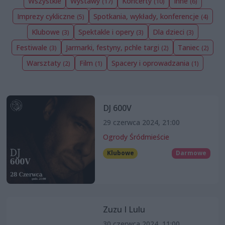
Wszystkie
Wystawy
Koncerty
Inne
(17)
(10)
(6)
Imprezy cykliczne
Spotkania, wykłady, konferencje
(5)
(4)
Klubowe
Spektakle i opery
Dla dzieci
(3)
(3)
(3)
Festiwale
Jarmarki, festyny, pchle targi
Taniec
(3)
(2)
(2)
Warsztaty
Film
Spacery i oprowadzania
(2)
(1)
(1)
DJ 600V
29 czerwca 2024, 21:00
Ogrody Śródmieście
Klubowe
Darmowe
Zuzu I Lulu
30 czerwca 2024, 11:00