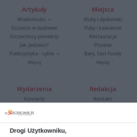
Artykuły
Miejsca
Wiadomości
Kluby i dyskoteki
Szczecin w budowie
Puby i kawiarnie
Szczecińscy pionierzy
Restauracje
Jak jedziesz?
Pizzerie
Publicystyka - cykle
Bary, fast foody
Więcej
Więcej
Wydarzenia
Redakcja
Koncerty
Kontakt
Warsztaty
Regulamin i polityka
prywatności
Spacery i oprowadzania
Reklama
Jarmarki, festyny, pchle
Drogi Użytkowniku,
targi
Redakcja