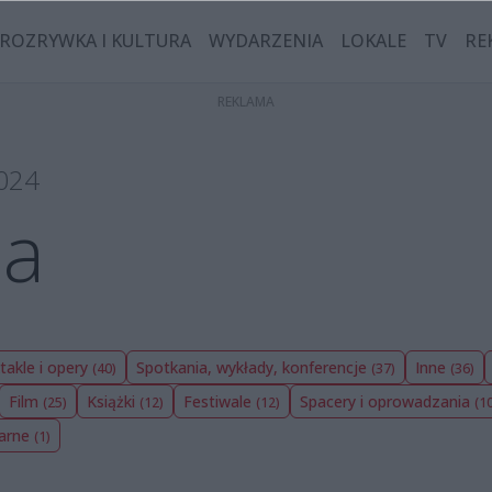
ROZRYWKA I KULTURA
WYDARZENIA
LOKALE
TV
RE
2024
ia
takle i opery
Spotkania, wykłady, konferencje
Inne
(40)
(37)
(36)
Film
Książki
Festiwale
Spacery i oprowadzania
(25)
(12)
(12)
(1
narne
(1)