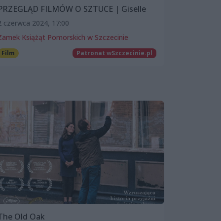
PRZEGLĄD FILMÓW O SZTUCE | Giselle
2 czerwca 2024, 17:00
Zamek Książąt Pomorskich w Szczecinie
Film
Patronat wSzczecinie.pl
The Old Oak