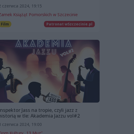
2 czerwca 2024, 19:15
Zamek Książąt Pomorskich w Szczecinie
Film
Patronat wSzczecinie.pl
Inspektor Jass na tropie, czyli jazz z
historią w tle: Akademia Jazzu vol#2
3 czerwca 2024, 19:00
Dom Kultury „13 Muz”