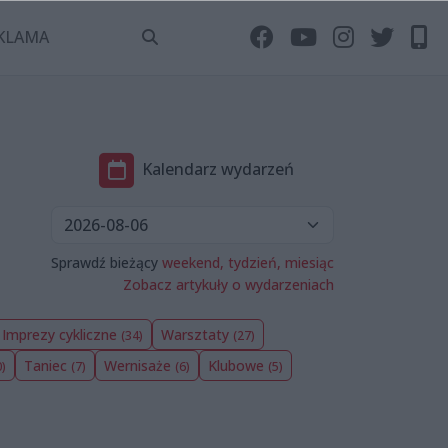
KLAMA
Kalendarz wydarzeń
Sprawdź bieżący
weekend,
tydzień,
miesiąc
Zobacz artykuły o wydarzeniach
Imprezy cykliczne
Warsztaty
(34)
(27)
Taniec
Wernisaże
Klubowe
0)
(7)
(6)
(5)