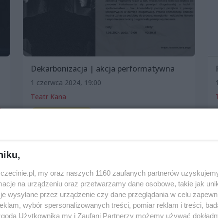
Dekarbonizacja | akcja performatywna
1 czerwca 2024, 19:00
Teatr Kana
Spektakle i opery
niku,
zczecinie.pl, my oraz naszych 1160 zaufanych partnerów uzyskujemy
cje na urządzeniu oraz przetwarzamy dane osobowe, takie jak unika
je wysyłane przez urządzenie czy dane przeglądania w celu zapewn
klam, wybór spersonalizowanych treści, pomiar reklam i treści, bad
 zgodą Użytkownika my i Zaufani Partnerzy możemy używać dokład