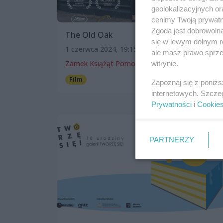
geolokalizacyjnych or
cenimy Twoją prywatno
Zgoda jest dobrowoln
The Old Oak
się w lewym dolnym r
1 czerwca 2024, 19:15
ale masz prawo sprzec
Zamek Książąt Pomorskich w Szczecinie
witrynie.
Film
Patronat wSzczecinie.pl
Zapoznaj się z poniż
internetowych. Szcze
Prywatności
i
Cookie
PARTNERZY