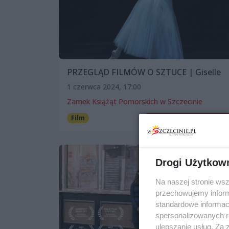
PRZEGLĄD FILMÓW O SZTUCE | Giselle
1 czerwca 2024, 17:00
Zamek Książąt Pomorskich w Szczecinie
Film
Patronat wSzczecinie.pl
Drogi Użytkow
Na naszej stronie ws
przechowujemy informa
standardowe informac
spersonalizowanych re
ulepszanie usług. Za