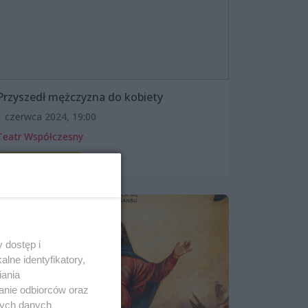
Przyszedł mężczyzna do kobiety
1 czerwca 2024, 19:00
Teatr Współczesny
Spektakle i opery
 dostęp i
lne identyfikatory,
iania
anie odbiorców oraz
nych danych