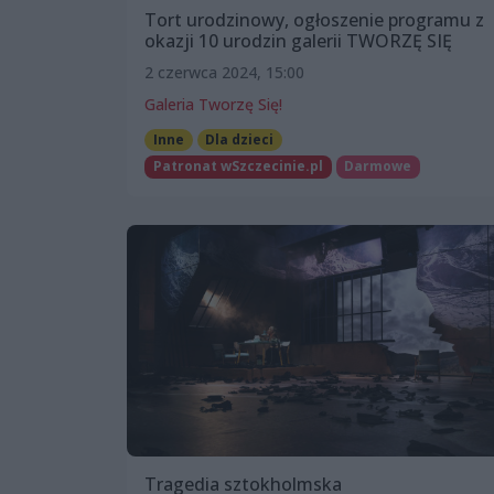
Tort urodzinowy, ogłoszenie programu z
okazji 10 urodzin galerii TWORZĘ SIĘ
2 czerwca 2024, 15:00
Galeria Tworzę Się!
Inne
Dla dzieci
Patronat wSzczecinie.pl
Darmowe
Tragedia sztokholmska