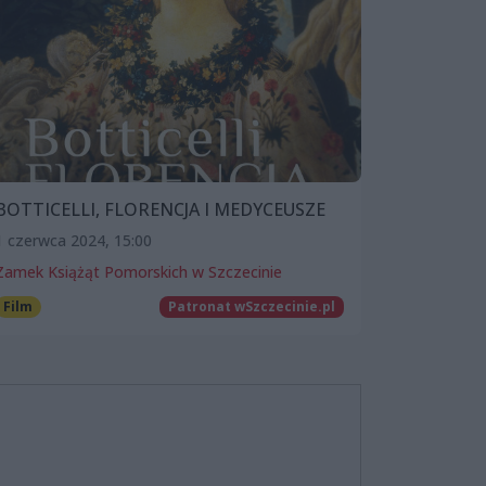
BOTTICELLI, FLORENCJA I MEDYCEUSZE
1 czerwca 2024, 15:00
Zamek Książąt Pomorskich w Szczecinie
Film
Patronat wSzczecinie.pl