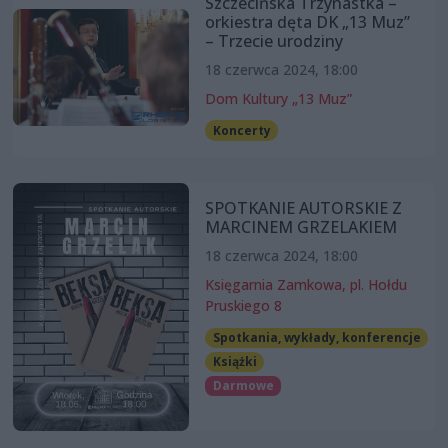
Szczecińska Trzynastka –
orkiestra dęta DK „13 Muz”
– Trzecie urodziny
18 czerwca 2024, 18:00
Dom Kultury „13 Muz”
Koncerty
SPOTKANIE AUTORSKIE Z
MARCINEM GRZELAKIEM
18 czerwca 2024, 18:00
Księgarnia Zamkowa, pl. Hołdu
Pruskiego 8
Spotkania, wykłady, konferencje
Książki
Darmowe