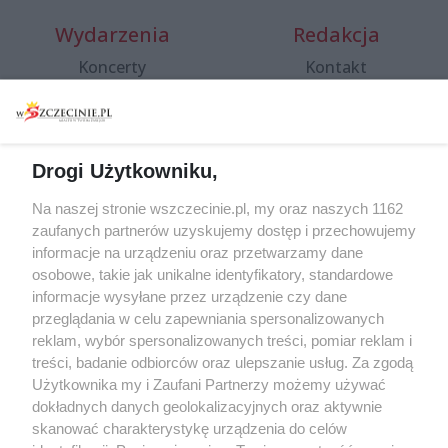
Wydarzenia
Redakcja
Koncerty
Kontakt
Warsztaty
Regulamin i polityka
prywatności
Spacery i oprowadzania
Reklama
Jarmarki, festyny, pchle
Drogi Użytkowniku,
targi
Redakcja
Wernisaże
Specjalny koncert z okazji
Na naszej stronie wszczecinie.pl, my oraz naszych 1162
20. urodzin portalu
zaufanych partnerów uzyskujemy dostęp i przechowujemy
Więcej
wSzczecinie.pl
informacje na urządzeniu oraz przetwarzamy dane
osobowe, takie jak unikalne identyfikatory, standardowe
Regulamin konkursów
informacje wysyłane przez urządzenie czy dane
śniadaniówka "Hej
przeglądania w celu zapewniania spersonalizowanych
Szczecin! Jest piątek!"
reklam, wybór spersonalizowanych treści, pomiar reklam i
treści, badanie odbiorców oraz ulepszanie usług. Za zgodą
Użytkownika my i Zaufani Partnerzy możemy używać
dokładnych danych geolokalizacyjnych oraz aktywnie
Partnerzy
skanować charakterystykę urządzenia do celów
Praca Szczecin