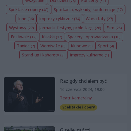
Wszystkie
Dla dzieci
Koncerty
(76)
(51)
Spektakle i opery
Spotkania, wykłady, konferencje
(40)
(37)
Inne
Imprezy cykliczne
Warsztaty
(36)
(34)
(27)
Wystawy
Jarmarki, festyny, pchle targi
Film
(27)
(26)
(25)
Festiwale
Książki
Spacery i oprowadzania
(12)
(12)
(10)
Taniec
Wernisaże
Klubowe
Sport
(7)
(6)
(5)
(4)
Stand-up i kabarety
Imprezy kulinarne
(3)
(1)
Raz gdy chciałem być
16 czerwca 2024, 19:00
Teatr Kameralny
Spektakle i opery
Giselle, tańcz!