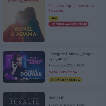
Zamek Książąt Pomorskich w
Szczecinie
Film
Patronat wSzczecinie.pl
Grzegorz Dolniak „Mogło
być gorzej”
17 czerwca 2024, 18:00
Nowa Dekadencja
Stand-up i kabarety
ROSALIE
17 czerwca 2024, 19:00