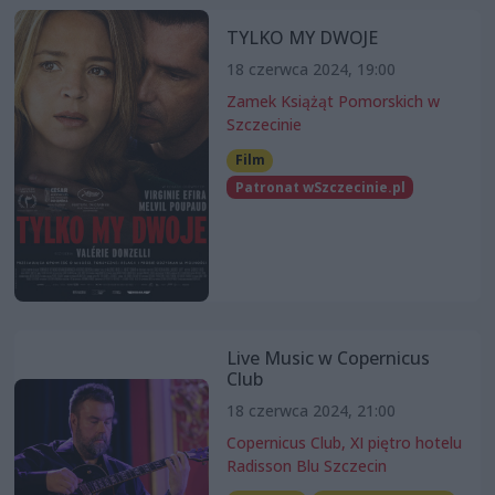
TYLKO MY DWOJE
18 czerwca 2024, 19:00
Zamek Książąt Pomorskich w
Szczecinie
Film
Patronat wSzczecinie.pl
Live Music w Copernicus
Club
18 czerwca 2024, 21:00
Copernicus Club, XI piętro hotelu
Radisson Blu Szczecin