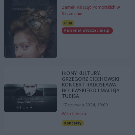
Zamek Książąt Pomorskich w
Szczecinie
Film
Patronat wSzczecinie.pl
IKONY KULTURY.
GRZEGORZ CIECHOWSKI
KONCERT RADOSŁAWA
BOLEWSKIEGO I MACIEJA
TUBISA
17 czerwca 2024, 19:00
Willa Lentza
Koncerty