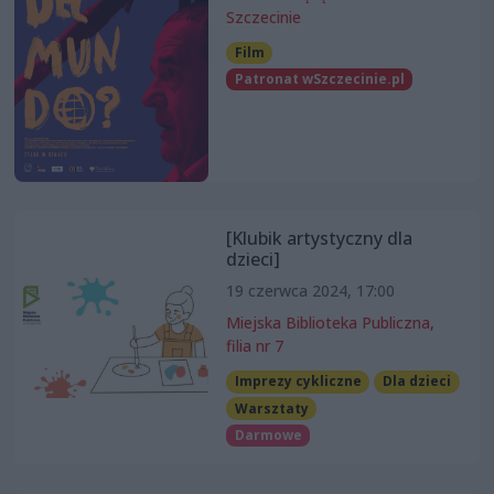
Szczecinie
Film
Patronat wSzczecinie.pl
[Klubik artystyczny dla
dzieci]
19 czerwca 2024, 17:00
Miejska Biblioteka Publiczna,
filia nr 7
Imprezy cykliczne
Dla dzieci
Warsztaty
Darmowe