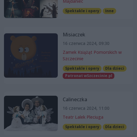
Majdaniec
Spektakle i opery
Inne
Misiaczek
16 czerwca 2024, 09:30
Zamek Książąt Pomorskich w
Szczecinie
Spektakle i opery
Dla dzieci
Patronat wSzczecinie.pl
Calineczka
16 czerwca 2024, 11:00
Teatr Lalek Pleciuga
Spektakle i opery
Dla dzieci