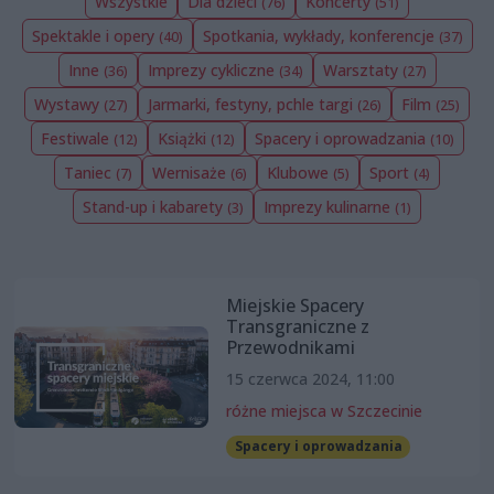
Wszystkie
Dla dzieci
Koncerty
(76)
(51)
Spektakle i opery
Spotkania, wykłady, konferencje
(40)
(37)
Inne
Imprezy cykliczne
Warsztaty
(36)
(34)
(27)
Wystawy
Jarmarki, festyny, pchle targi
Film
(27)
(26)
(25)
Festiwale
Książki
Spacery i oprowadzania
(12)
(12)
(10)
Taniec
Wernisaże
Klubowe
Sport
(7)
(6)
(5)
(4)
Stand-up i kabarety
Imprezy kulinarne
(3)
(1)
Miejskie Spacery
Transgraniczne z
Przewodnikami
15 czerwca 2024, 11:00
różne miejsca w Szczecinie
Spacery i oprowadzania