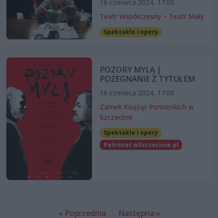
16 czerwca 2024, 17:00
Teatr Współczesny – Teatr Mały
Spektakle i opery
POZORY MYLĄ |
POŻEGNANIE Z TYTUŁEM
16 czerwca 2024, 17:00
Zamek Książąt Pomorskich w
Szczecinie
Spektakle i opery
Patronat wSzczecinie.pl
« Poprzednia
Następna »