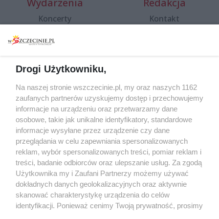
Wydarzenia
Redakcja
Koncerty
Kontakt
Warsztaty
Regulamin i polityka
prywatności
Spacery i oprowadzania
Reklama
Jarmarki, festyny, pchle
Drogi Użytkowniku,
targi
Redakcja
Wernisaże
Specjalny koncert z okazji
Na naszej stronie wszczecinie.pl, my oraz naszych 1162
20. urodzin portalu
zaufanych partnerów uzyskujemy dostęp i przechowujemy
Więcej
wSzczecinie.pl
informacje na urządzeniu oraz przetwarzamy dane
osobowe, takie jak unikalne identyfikatory, standardowe
Regulamin konkursów
informacje wysyłane przez urządzenie czy dane
śniadaniówka "Hej
przeglądania w celu zapewniania spersonalizowanych
Szczecin! Jest piątek!"
reklam, wybór spersonalizowanych treści, pomiar reklam i
treści, badanie odbiorców oraz ulepszanie usług. Za zgodą
Użytkownika my i Zaufani Partnerzy możemy używać
dokładnych danych geolokalizacyjnych oraz aktywnie
Partnerzy
skanować charakterystykę urządzenia do celów
Praca Szczecin
identyfikacji. Ponieważ cenimy Twoją prywatność, prosimy
o zgodę na korzystanie z tych technologii poprzez
the:protocol