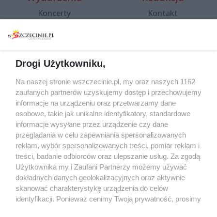
Koncerty
Kontakt
Warsztaty
Regulamin i polityka
prywatności
Spacery i oprowadzania
Reklama
Jarmarki, festyny, pchle
Drogi Użytkowniku,
targi
Redakcja
Wernisaże
Specjalny koncert z okazji
Na naszej stronie wszczecinie.pl, my oraz naszych 1162
20. urodzin portalu
zaufanych partnerów uzyskujemy dostęp i przechowujemy
Więcej
wSzczecinie.pl
informacje na urządzeniu oraz przetwarzamy dane
osobowe, takie jak unikalne identyfikatory, standardowe
Regulamin konkursów
informacje wysyłane przez urządzenie czy dane
śniadaniówka "Hej
przeglądania w celu zapewniania spersonalizowanych
Szczecin! Jest piątek!"
reklam, wybór spersonalizowanych treści, pomiar reklam i
treści, badanie odbiorców oraz ulepszanie usług. Za zgodą
Użytkownika my i Zaufani Partnerzy możemy używać
dokładnych danych geolokalizacyjnych oraz aktywnie
Partnerzy
skanować charakterystykę urządzenia do celów
Praca Szczecin
identyfikacji. Ponieważ cenimy Twoją prywatność, prosimy
o zgodę na korzystanie z tych technologii poprzez
the:protocol