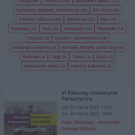
Wszystkie
Koncerty
Spektakle i opery
(98)
(72)
Spotkania, wykłady, konferencje
Dla dzieci
(48)
(48)
Imprezy cykliczne
Warsztaty
Film
(39)
(32)
(30)
Wystawy
Inne
Wernisaże
Festiwale
(22)
(20)
(15)
(14)
Książki
Spacery i oprowadzania
(14)
(8)
Stand-up i kabarety
Jarmarki, festyny, pchle targi
(6)
(6)
Klubowe
Targi
Taniec
Sport
(4)
(3)
(2)
(2)
Wydarzenie online
Imprezy kulinarne
(2)
(1)
VI Pałacowy Uniwersytet
Fantastyczny
Od: 25 marca 2023, 11:00
Do: 25 marca 2023, 18:00
Pałac Młodzieży – Pomorskie
Centrum Edukacji