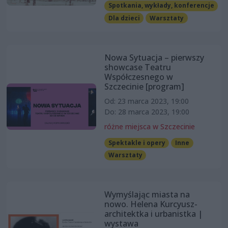
Spotkania, wykłady, konferencje
Dla dzieci
Warsztaty
Nowa Sytuacja – pierwszy
showcase Teatru
Współczesnego w
Szczecinie [program]
Od: 23 marca 2023, 19:00
Do: 28 marca 2023, 19:00
różne miejsca w Szczecinie
Spektakle i opery
Inne
Warsztaty
Wymyślając miasta na
nowo. Helena Kurcyusz-
architektka i urbanistka |
wystawa