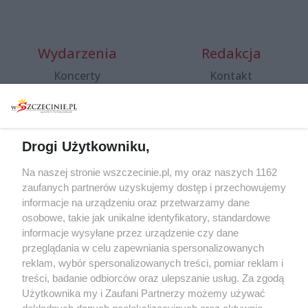
Wydarzenia
Redakcja
Koncerty
Kontakt
Warsztaty
Regulamin i polityka
prywatności
Spacery i oprowadzania
Reklama
Jarmarki, festyny, pchle
Drogi Użytkowniku,
targi
Redakcja
Wernisaże
Specjalny koncert z okazji
Na naszej stronie wszczecinie.pl, my oraz naszych 1162
20. urodzin portalu
zaufanych partnerów uzyskujemy dostęp i przechowujemy
Więcej
wSzczecinie.pl
informacje na urządzeniu oraz przetwarzamy dane
osobowe, takie jak unikalne identyfikatory, standardowe
Regulamin konkursów
informacje wysyłane przez urządzenie czy dane
śniadaniówka "Hej
przeglądania w celu zapewniania spersonalizowanych
Szczecin! Jest piątek!"
reklam, wybór spersonalizowanych treści, pomiar reklam i
treści, badanie odbiorców oraz ulepszanie usług. Za zgodą
Użytkownika my i Zaufani Partnerzy możemy używać