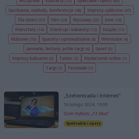
Wszystkie
Koncerty
Spektakle i opery
(75)
(65)
Spotkania, wykłady, konferencje
Imprezy cykliczne
(48)
(47)
Dla dzieci
Film
Wystawy
Inne
(37)
(29)
(25)
(16)
Warsztaty
Stand-up i kabarety
Książki
(14)
(12)
(11)
Klubowe
Spacery i oprowadzania
Wernisaże
(10)
(8)
(6)
Jarmarki, festyny, pchle targi
Sport
(6)
(5)
Imprezy kulinarne
Taniec
Wydarzenie online
(3)
(3)
(1)
Targi
Festiwale
(1)
(1)
„Szeherezada i Internet”
16 lutego 2024, 19:00
Dom Kultury „13 Muz”
Spektakle i opery