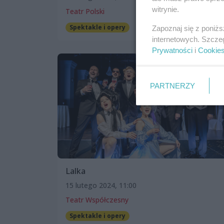
witrynie.
Teatr Polski
Spektakle i opery
Zapoznaj się z poniż
internetowych. Szcze
Prywatności
i
Cookie
PARTNERZY
Lalka
15 lutego 2024, 11:00
Teatr Współczesny
Spektakle i opery