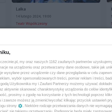
Lalka
14 lutego 2024, 19:00
Teatr Współczesny
Spektakle i opery
niku,
zczecinie.pl, my oraz naszych 1162 zaufanych partnerów uzyskujemy
cje na urządzeniu oraz przetwarzamy dane osobowe, takie jak unika
je wysyłane przez urządzenie czy dane przeglądania w celu zapewn
klam, wybór spersonalizowanych treści, pomiar reklam i treści, bad
 zgodą Użytkownika my i Zaufani Partnerzy możemy używać dokład
az aktywnie skanować charakterystykę urządzenia do celów identyfi
ść, prosimy o zgodę na korzystanie z tych technologii poprzez klikn
a i zawsze możesz ją zmienić/wycofać klikając przycisk ustawień pr
Love Magic Show | Walentynki
ogu strony
. Niektóre rodzaje przetwarzania danych nie wymagaj
14 lutego 2024, 19:00
iwić się takiemu przetwarzaniu. Preferencje będą miały zastosowania