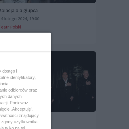
Kolacja dla głupca
14 lutego 2024, 19:00
Teatr Polski
Spektakle i opery
 dostęp i
lne identyfikatory,
iania
anie odbiorców oraz
nych danych
kacji. Ponieważ
ięcie „Akceptuję”.
ywatności znajdujący
Pornograf
ą zgody użytkownika,
14 lutego 2024, 22:00
 tylko na tej