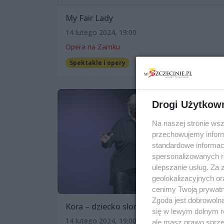
My Fair Lady
14 lutego 2024, 19:00
Opera na Zamku
Spektakle i opery
Drogi Użytkow
Na naszej stronie ws
przechowujemy informa
standardowe informac
spersonalizowanych re
ulepszanie usług. Za
geolokalizacyjnych or
cenimy Twoją prywatno
Zgoda jest dobrowoln
Kora – dziecko słońca
się w lewym dolnym r
14 lutego 2024, 19:00
ale masz prawo sprzec