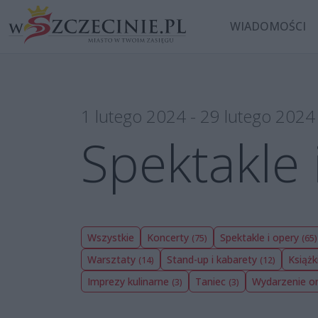
WIADOMOŚCI
1 lutego 2024 - 29 lutego 2024
Spektakle 
Wszystkie
Koncerty
Spektakle i opery
(75)
(65)
Warsztaty
Stand-up i kabarety
Książk
(14)
(12)
Imprezy kulinarne
Taniec
Wydarzenie o
(3)
(3)