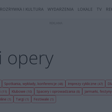
ROZRYWKA I KULTURA
WYDARZENIA
LOKALE
TV
RE
i opery
Spotkania, wykłady, konferencje
Imprezy cykliczne
Dl
(48)
(47)
i
Klubowe
Spacery i oprowadzania
Jarmarki, festyny
(11)
(10)
(8)
nline
Targi
Festiwale
(1)
(1)
(1)