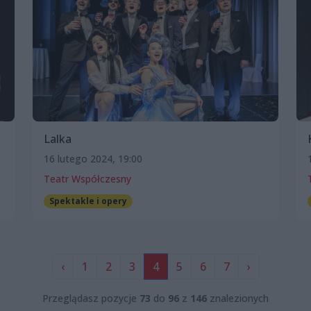
Lalka
16 lutego 2024, 19:00
Teatr Współczesny
Spektakle i opery
‹
1
2
3
4
5
6
7
›
Przeglądasz pozycje
73
do
96
z
146
znalezionych