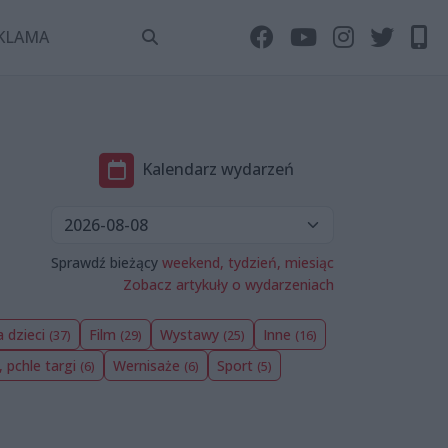
KLAMA
Kalendarz wydarzeń
Sprawdź bieżący
weekend,
tydzień,
miesiąc
Zobacz artykuły o wydarzeniach
a dzieci
Film
Wystawy
Inne
(37)
(29)
(25)
(16)
, pchle targi
Wernisaże
Sport
(6)
(6)
(5)