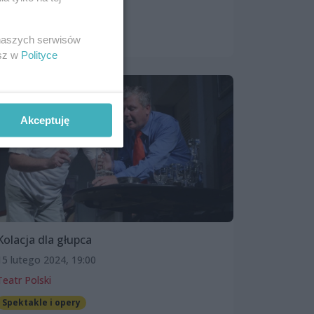
Teatr Polski
Spektakle i opery
 naszych serwisów
esz w
Polityce
Akceptuję
Kolacja dla głupca
15 lutego 2024, 19:00
Teatr Polski
Spektakle i opery