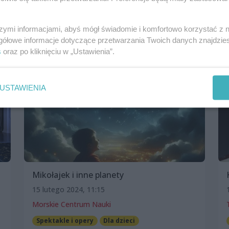
Dom Kultury „13 Muz”
Spektakle i opery
Inne
szymi informacjami, abyś mógł świadomie i komfortowo korzystać z
gółowe informacje dotyczące przetwarzania Twoich danych znajdzi
s
oraz po kliknięciu w „Ustawienia”.
USTAWIENIA
Mikołajek i inne planety
15 lutego 2024, 11:15
Morskie Centrum Nauki
Spektakle i opery
Dla dzieci