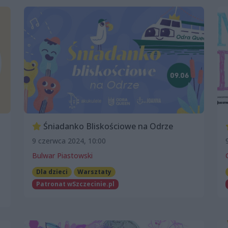
Śniadanko Bliskościowe na Odrze
9 czerwca 2024, 10:00
Bulwar Piastowski
Dla dzieci
Warsztaty
Patronat wSzczecinie.pl