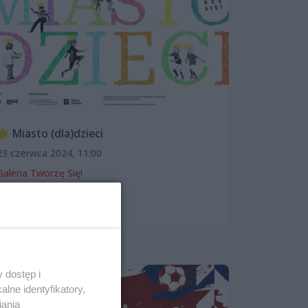
Miasto (dla)dzieci
23 czerwca 2024, 11:00
Galeria Tworzę Się!
Wystawy
Dla dzieci
Patronat wSzczecinie.pl
 dostęp i
lne identyfikatory,
iania