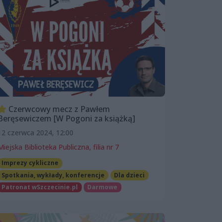
Czerwcowy mecz z Pawłem
Beręsewiczem [W Pogoni za książką]
12 czerwca 2024, 12:00
Miejska Biblioteka Publiczna, filia nr 7
Imprezy cykliczne
Spotkania, wykłady, konferencje
Dla dzieci
Patronat wSzczecinie.pl
Darmowe