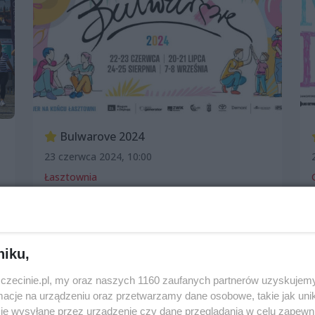
Bulwarove 2024
23 czerwca 2024, 10:00
Łasztownia
Imprezy cykliczne
Dla dzieci
Warsztaty
Jarmarki, festyny, pchle targi
Patronat wSzczecinie.pl
Darmowe
niku,
zczecinie.pl, my oraz naszych 1160 zaufanych partnerów uzyskujemy
cje na urządzeniu oraz przetwarzamy dane osobowe, takie jak unika
je wysyłane przez urządzenie czy dane przeglądania w celu zapewn