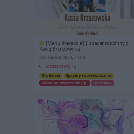
[Menu literackie] | spacer rodzinny z
Kasią Brzozowską
26 czerwca 2024, 17:00
ul. Orzeszkowej 12
Dla dzieci
Spacery i oprowadzania
Patronat wSzczecinie.pl
Darmowe