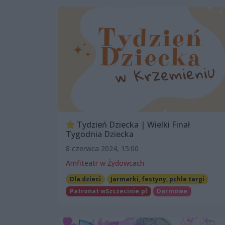
Tydzień Dziecka | Wielki Finał
Tygodnia Dziecka
8 czerwca 2024, 15:00
Amfiteatr w Żydowcach
Dla dzieci
Jarmarki, festyny, pchle targi
Patronat wSzczecinie.pl
Darmowe