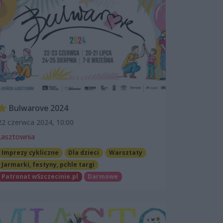
Bulwarove 2024
22 czerwca 2024, 10:00
Łasztownia
Imprezy cykliczne
Dla dzieci
Warsztaty
Jarmarki, festyny, pchle targi
Patronat wSzczecinie.pl
Darmowe