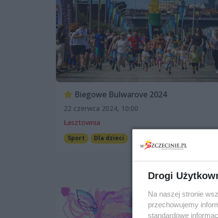
Biegowe Bulwarove 2024
22 czerwca 2024, 10:00
Łasztownia
Sport
Dla dzieci
Drogi Użytkow
Na naszej stronie ws
przechowujemy informa
standardowe informac