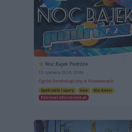
Noc Bajek Podróże
15 czerwca 2024, 21:00
Ogród Dendrologiczny w Przelewicach
Spektakle i opery
Inne
Dla dzieci
Patronat wSzczecinie.pl