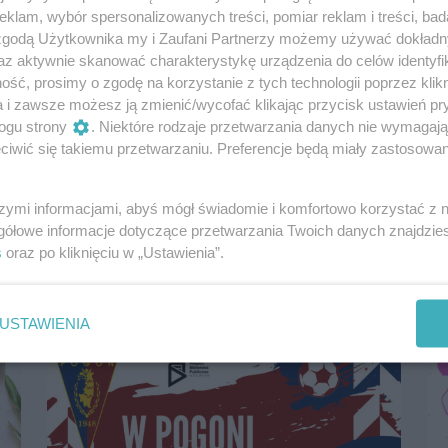
klam, wybór spersonalizowanych treści, pomiar reklam i treści, bad
 zgodą Użytkownika my i Zaufani Partnerzy możemy używać dokład
az aktywnie skanować charakterystykę urządzenia do celów identyfi
ść, prosimy o zgodę na korzystanie z tych technologii poprzez klikn
a i zawsze możesz ją zmienić/wycofać klikając przycisk ustawień pr
ogu strony
. Niektóre rodzaje przetwarzania danych nie wymagaj
iwić się takiemu przetwarzaniu. Preferencje będą miały zastosowania
Różany Ogród Sztuki 2024 [program]
23 czerwca 2024, 17:00
szymi informacjami, abyś mógł świadomie i komfortowo korzystać z
Ogród Różany
gółowe informacje dotyczące przetwarzania Twoich danych znajdzi
s
oraz po kliknięciu w „Ustawienia”.
Koncerty
Dla dzieci
Taniec
Darmowe
USTAWIENIA