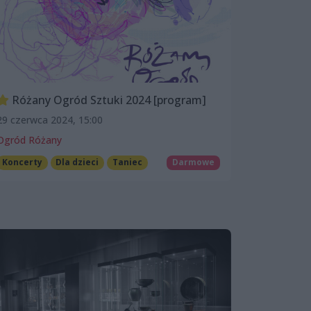
Różany Ogród Sztuki 2024 [program]
29 czerwca 2024, 15:00
Ogród Różany
Koncerty
Dla dzieci
Taniec
Darmowe