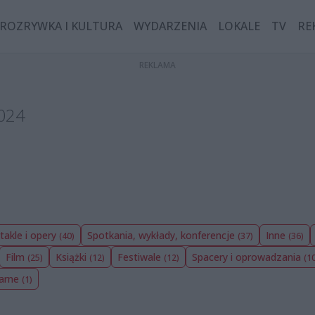
ROZRYWKA I KULTURA
WYDARZENIA
LOKALE
TV
RE
2024
takle i opery
Spotkania, wykłady, konferencje
Inne
(40)
(37)
(36)
Film
Książki
Festiwale
Spacery i oprowadzania
(25)
(12)
(12)
(1
narne
(1)