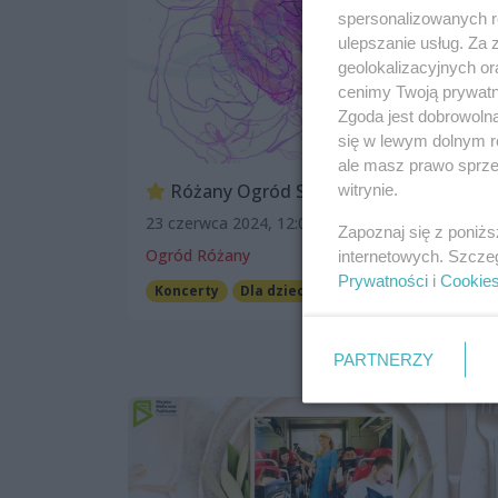
spersonalizowanych re
ulepszanie usług. Za
geolokalizacyjnych or
cenimy Twoją prywatno
Zgoda jest dobrowoln
się w lewym dolnym r
ale masz prawo sprzec
Różany Ogród Sztuki 2024 [program]
witrynie.
23 czerwca 2024, 12:00
Zapoznaj się z poniż
Ogród Różany
internetowych. Szcze
Prywatności
i
Cookie
Koncerty
Dla dzieci
Taniec
Darmowe
PARTNERZY