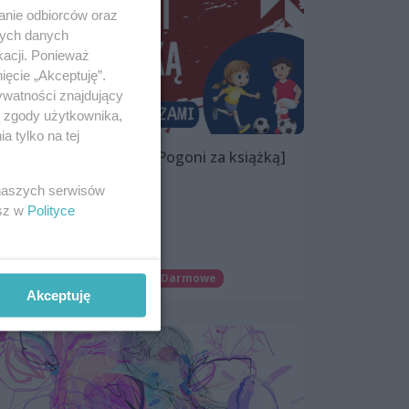
anie odbiorców oraz
nych danych
kacji. Ponieważ
ięcie „Akceptuję”.
ywatności znajdujący
ą zgody użytkownika,
 tylko na tej
Mecz czerwcowy [W Pogoni za książką]
| spotkanie z piłkarzami
 naszych serwisów
24 czerwca 2024, 17:00
esz w
Polityce
Jasne Błonia
Dla dzieci
Patronat wSzczecinie.pl
Darmowe
Akceptuję