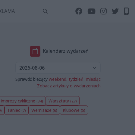
KLAMA
Kalendarz wydarzeń
Sprawdź bieżący
weekend,
tydzień,
miesiąc
Zobacz artykuły o wydarzeniach
Imprezy cykliczne
Warsztaty
(34)
(27)
Taniec
Wernisaże
Klubowe
0)
(7)
(6)
(5)