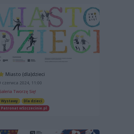
Miasto (dla)dzieci
9 czerwca 2024, 11:00
Galeria Tworzę Się!
Wystawy
Dla dzieci
Patronat wSzczecinie.pl