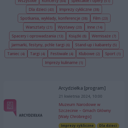
Wszystkie
Koncerty
Spektakle i opery
(84)
(51)
Dla dzieci
Imprezy cykliczne
(43)
(38)
Spotkania, wykłady, konferencje
Film
(38)
(23)
Warsztaty
Wystawy
Inne
(21)
(20)
(14)
Spacery i oprowadzania
Książki
Wernisaże
(13)
(8)
(7)
Jarmarki, festyny, pchle targi
Stand-up i kabarety
(6)
(5)
Taniec
Targi
Festiwale
Klubowe
Sport
(4)
(4)
(4)
(2)
(1)
Imprezy kulinarne
(1)
Arcydziełka [program]
21 kwietnia 2024, 10:00
Muzeum Narodowe w
Szczecinie – Gmach Główny
[Wały Chrobrego]
Imprezy cykliczne
Dla dzieci