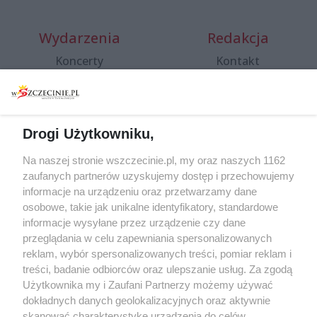
Wydarzenia
Redakcja
Koncerty
Kontakt
Warsztaty
Regulamin i polityka
prywatności
Spacery i oprowadzania
Reklama
Jarmarki, festyny, pchle
Drogi Użytkowniku,
targi
Redakcja
Wernisaże
Specjalny koncert z okazji
Na naszej stronie wszczecinie.pl, my oraz naszych 1162
20. urodzin portalu
zaufanych partnerów uzyskujemy dostęp i przechowujemy
Więcej
wSzczecinie.pl
informacje na urządzeniu oraz przetwarzamy dane
osobowe, takie jak unikalne identyfikatory, standardowe
Regulamin konkursów
informacje wysyłane przez urządzenie czy dane
śniadaniówka "Hej
przeglądania w celu zapewniania spersonalizowanych
Szczecin! Jest piątek!"
reklam, wybór spersonalizowanych treści, pomiar reklam i
treści, badanie odbiorców oraz ulepszanie usług. Za zgodą
Użytkownika my i Zaufani Partnerzy możemy używać
dokładnych danych geolokalizacyjnych oraz aktywnie
Partnerzy
skanować charakterystykę urządzenia do celów