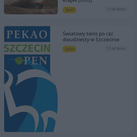
etapie [foto]
13 lat temu
Sport
Światowy tenis po raz
dwudziesty w Szczecinie
13 lat temu
Sport