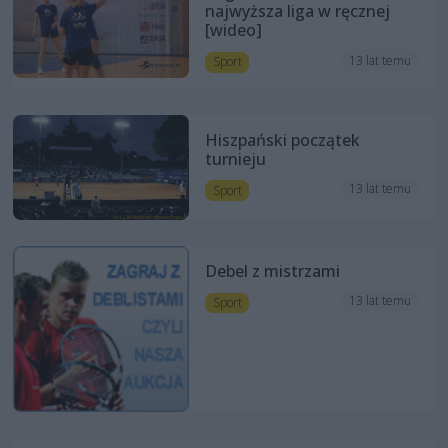
najwyższa liga w ręcznej
[wideo]
13 lat temu
Sport
Hiszpański początek
turnieju
13 lat temu
Sport
Debel z mistrzami
13 lat temu
Sport