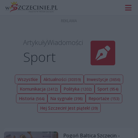
Artykuły
Wiadomości
Sport
Wszystkie
Aktualności
Inwestycje
(30359)
(3656)
Komunikacja
Polityka
Sport
(2412)
(1202)
(954)
Historia
Na sygnale
Reportaże
(564)
(398)
(153)
Hej Szczecin! Jest piątek!
(39)
Pogoń Baltica Szczecin -