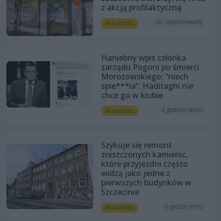
z akcją profilaktyczną
art. sponsorowany
Aktualności
Haniebny wpis członka
zarządu Pogoni po śmierci
Morozowskiego: “niech
spie***la”. Haditaghi nie
chce go w klubie
2 godziny temu
Aktualności
Szykuje się remont
zniszczonych kamienic,
które przyjezdni często
widzą jako jedne z
pierwszych budynków w
Szczecinie
6 godzin temu
Aktualności