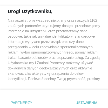
Studio Kultura
Drogi Użytkowniku,
Na naszej stronie wszczecinie.pl, my oraz naszych 1162
zaufanych partnerów uzyskujemy dostęp i przechowujemy
informacje na urządzeniu oraz przetwarzamy dane
osobowe, takie jak unikalne identyfikatory, standardowe
informacje wysyłane przez urządzenie czy dane
przeglądania w celu zapewniania spersonalizowanych
reklam, wybór spersonalizowanych treści, pomiar reklam i
Odkrywamy szczecińskie osiedla
treści, badanie odbiorców oraz ulepszanie usług. Za zgodą
Użytkownika my i Zaufani Partnerzy możemy używać
dokładnych danych geolokalizacyjnych oraz aktywnie
skanować charakterystykę urządzenia do celów
identyfikacji. Ponieważ cenimy Twoją prywatność, prosimy
o zgodę na korzystanie z tych technologii poprzez
kliknięcie „Akceptuję”. Zgoda jest dobrowolna i zawsze
możesz ją zmienić/wycofać klikając przycisk ustawień
prywatności znajdujący się w lewym dolnym rogu strony
PARTNERZY
USTAWIENIA
. Niektóre rodzaje przetwarzania danych nie wymagają